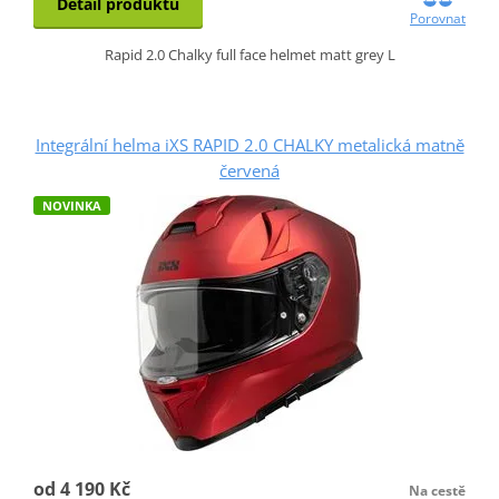
Detail produktu
Porovnat
Rapid 2.0 Chalky full face helmet matt grey L
Integrální helma iXS RAPID 2.0 CHALKY metalická matně
červená
NOVINKA
od 4 190 Kč
Na cestě