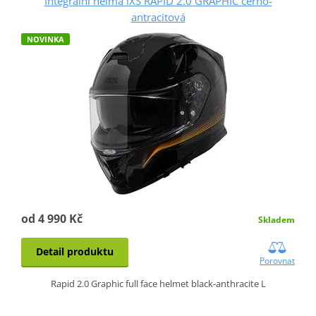
Integrální helma iXS RAPID 2.0 GRAPHIC černo-
antracitová
NOVINKA
od 4 990 Kč
Skladem
Detail produktu
Porovnat
Rapid 2.0 Graphic full face helmet black-anthracite L