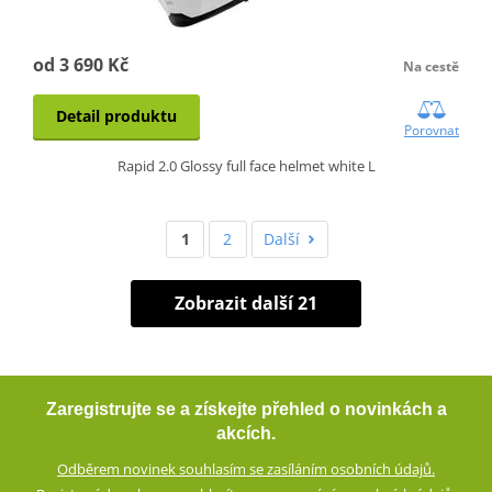
od 3 690 Kč
Na cestě
Detail produktu
Porovnat
Rapid 2.0 Glossy full face helmet white L
1
2
Další
Zobrazit další 21
Zaregistrujte se a získejte přehled o novinkách a
akcích.
Odběrem novinek souhlasím se zasíláním osobních údajů.