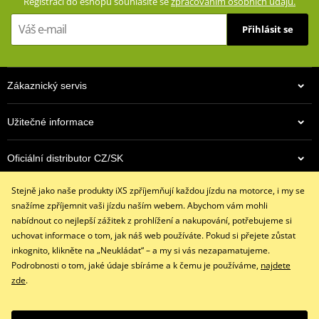
Registrací do eshopu souhlasíte se
zpracováním osobních údajů.
Přihlásit se
Zákaznický servis
Užitečné informace
Oficiální distributor CZ/SK
Stejně jako naše produkty iXS zpříjemňují každou jízdu na motorce, i my se
Kontaktujte nás
snažíme zpříjemnit vaši jízdu naším webem. Abychom vám mohli
+420 491 007 007
nabídnout co nejlepší zážitek z prohlížení a nakupování, potřebujeme si
info@ixs-motopoint.cz
uchovat informace o tom, jak náš web používáte. Pokud si přejete zůstat
Po - Pá (8:00 - 16:30)
inkognito, klikněte na „Neukládat“ – a my si vás nezapamatujeme.
Podrobnosti o tom, jaké údaje sbíráme a k čemu je používáme,
najdete
zde
.
Facebook
Instagram
Youtube