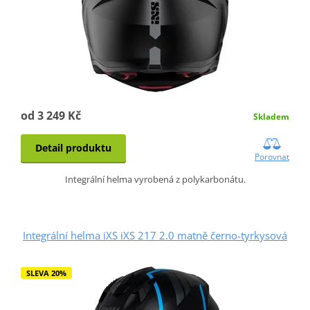
od 3 249 Kč
Skladem
Detail produktu
Porovnat
Integrální helma vyrobená z polykarbonátu.
Integrální helma iXS iXS 217 2.0 matně černo-tyrkysová
SLEVA 20%