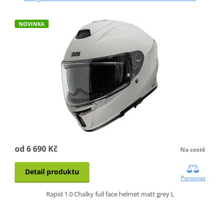
NOVINKA
od 6 690 Kč
Na cestě
Detail produktu
Porovnat
Rapid 1.0 Chalky full face helmet matt grey L