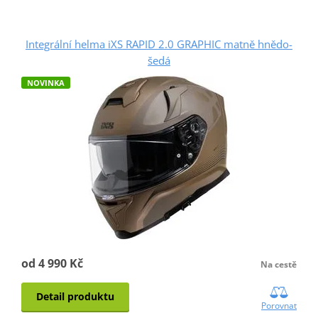
Integrální helma iXS RAPID 2.0 GRAPHIC matně hnědo-
šedá
NOVINKA
od 4 990 Kč
Na cestě
Detail produktu
Porovnat