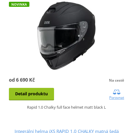
NOVINKA
od 6 690 Kč
Na cestě
Detail produktu
Porovnat
Rapid 1.0 Chalky full face helmet matt black L
Integrální helma iXS RAPID 1.0 CHALKY matná šedá