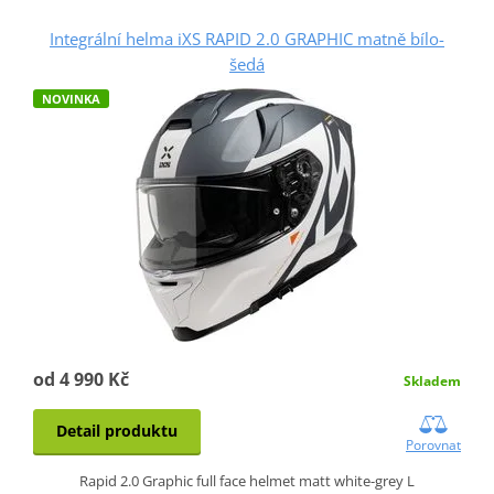
Integrální helma iXS RAPID 2.0 GRAPHIC matně bílo-
šedá
NOVINKA
od 4 990 Kč
Skladem
Detail produktu
Porovnat
Rapid 2.0 Graphic full face helmet matt white-grey L