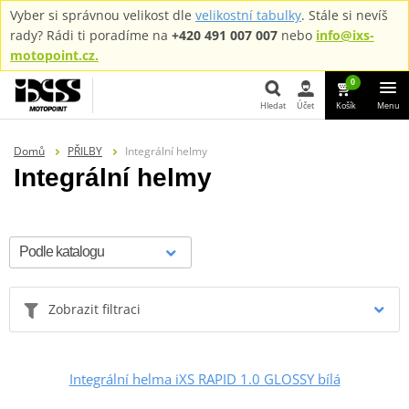
Vyber si správnou velikost dle
velikostní tabulky
. Stále si nevíš
rady? Rádi ti poradíme na
+420 491 007 007
nebo
info@ixs-
motopoint.cz.
0
Hledat
Účet
Košík
Menu
Hledat
Domů
PŘILBY
Integrální helmy
Integrální helmy
Zobrazit filtraci
Integrální helma iXS RAPID 1.0 GLOSSY bílá