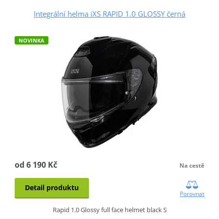
Integrální helma iXS RAPID 1.0 GLOSSY černá
NOVINKA
od 6 190 Kč
Na cestě
Detail produktu
Porovnat
Rapid 1.0 Glossy full face helmet black S