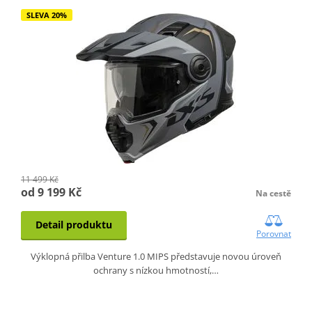
SLEVA 20%
11 499 Kč
od 9 199 Kč
Na cestě
Detail produktu
Porovnat
Výklopná přilba Venture 1.0 MIPS představuje novou úroveň
ochrany s nízkou hmotností,…