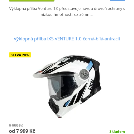
Výklopná přilba Venture 1.0 představuje novou úroveň ochrany s
nízkou hmotností, extrémní…
Výklopná přilba iXS VENTURE 1.0 černá-bílá-antracit
SLEVA 20%
9 999 Kč
od 7 999 Kč
Skladem