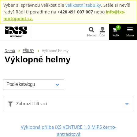
Vyber si správnou velikost dle
velikostní tabulky
. Stále si nevíš
rady? Rádi ti poradíme na
+420 491 007 007
nebo
info@ixs-
motopoint.cz.
0
Hledat
Účet
Košík
Menu
Hledat
Domů
PŘILBY
Výklopné helmy
Výklopné helmy
Zobrazit filtraci
Výklopná přilba iXS VENTURE 1.0 MIPS černo-
antracitová