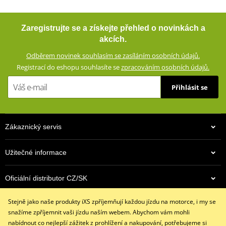
Zaregistrujte se a získejte přehled o novinkách a
akcích.
Odběrem novinek souhlasím se zasíláním osobních údajů.
Registrací do eshopu souhlasíte se
zpracováním osobních údajů.
Přihlásit se
Zákaznický servis
Užitečné informace
Oficiální distributor CZ/SK
Stejně jako naše produkty iXS zpříjemňují každou jízdu na motorce, i my se
Kontaktujte nás
snažíme zpříjemnit vaši jízdu naším webem. Abychom vám mohli
+420 491 007 007
nabídnout co nejlepší zážitek z prohlížení a nakupování, potřebujeme si