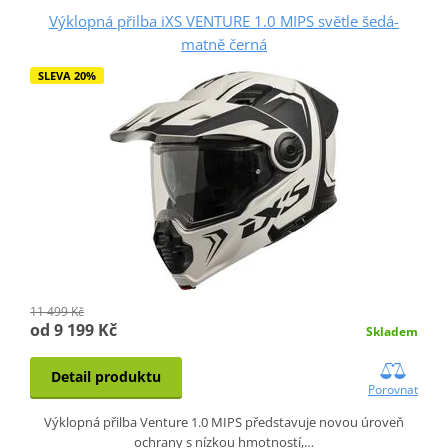
Výklopná přilba iXS VENTURE 1.0 MIPS světle šedá-
matně černá
SLEVA 20%
11 499 Kč
od 9 199 Kč
Skladem
Detail produktu
Porovnat
Výklopná přilba Venture 1.0 MIPS představuje novou úroveň
ochrany s nízkou hmotností,…