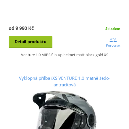
od 9 990 Kč
Skladem
Detail produktu
Porovnat
Venture 1.0 MIPS flip-up helmet matt black-gold XS
Výklopná přilba iXS VENTURE 1.0 matně šedo-
antracitová