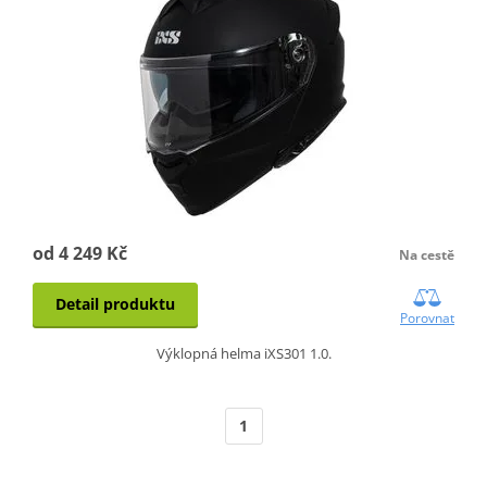
od 4 249 Kč
Na cestě
Detail produktu
Porovnat
Výklopná helma iXS301 1.0.
1