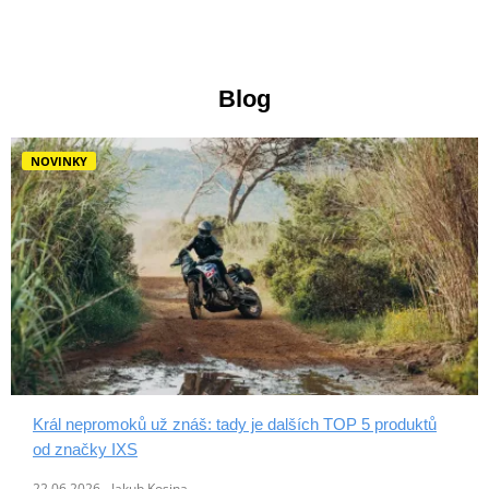
Blog
NOVINKY
Král nepromoků už znáš: tady je dalších TOP 5 produktů
od značky IXS
22.06.2026 - Jakub Kosina