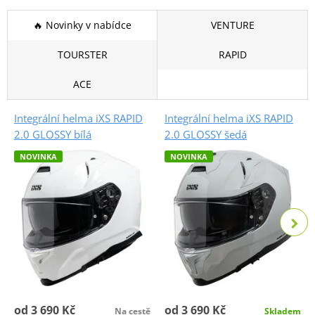
🔥 Novinky v nabídce
VENTURE
TOURSTER
RAPID
ACE
Integrální helma iXS RAPID
Integrální helma iXS RAPID
2.0 GLOSSY bílá
2.0 GLOSSY šedá
NOVINKA
NOVINKA
od 3 690 Kč
od 3 690 Kč
Na cestě
Skladem