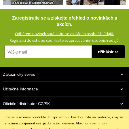
Zaregistrujte se a získejte přehled o novinkách a
akcích.
Odběrem novinek souhlasím se zasíláním osobních údajů.
Registrací do eshopu souhlasíte se
zpracováním osobních údajů.
Přihlásit se
Zákaznický servis
Užitečné informace
Oficiální distributor CZ/SK
Stejně jako naše produkty iXS zpříjemňují každou jízdu na motorce, i my se
Kontaktujte nás
snažíme zpříjemnit vaši jízdu naším webem. Abychom vám mohli
+420 491 007 007