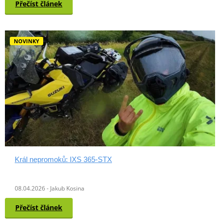
Přečíst článek
NOVINKY
Král nepromoků: IXS 365-STX
08.04.2026 - Jakub Kosina
Přečíst článek