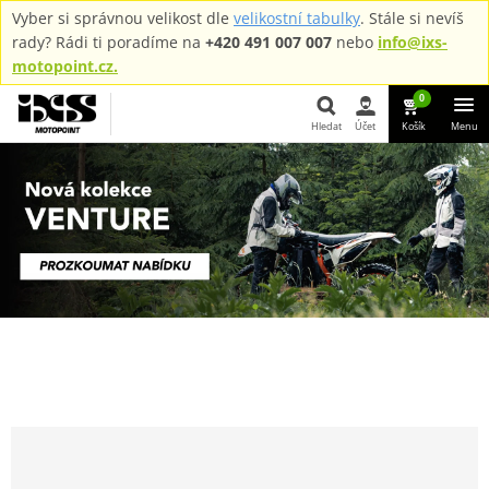
Vyber si správnou velikost dle
velikostní tabulky
. Stále si nevíš
rady? Rádi ti poradíme na
+420 491 007 007
nebo
info@ixs-
motopoint.cz.
0
Hledat
Účet
Košík
Menu
Hledat