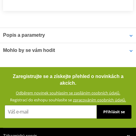
Popis a parametry
INTEGRÁLNÍ HELMA iXS RAPID 1.0 GLOSSY
Mohlo by se vám hodit
Sofistikovaná integrální sportovně-cestovní helma s důrazem na
design.
Náhradní plexi iXS RAPID 1.0 FF X1-390003-VIS-CLR průhledná
Zaregistrujte se a získejte přehled o novinkách a
PLR
VLASTNOSTI:
akcích.
Vnější skořepina z ABS/PC (ABS směs vyztužená
Odběrem novinek souhlasím se zasíláním osobních údajů.
polykarbonátem)
Registrací do eshopu souhlasíte se
zpracováním osobních údajů.
3 velikosti skořepiny, 3 velikosti EPS
Přihlásit se
Vícehustotní EPS
Maximalizované vstupy a výstupy vzduchu
Vícekanálový vnitřní ventilační systém
Zákaznický servis