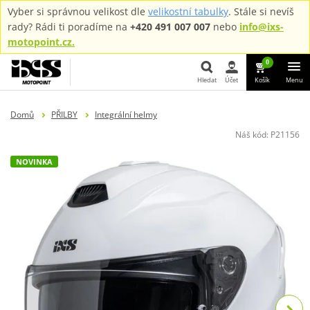
Vyber si správnou velikost dle
velikostní tabulky
. Stále si nevíš
rady? Rádi ti poradíme na
+420 491 007 007
nebo
info@ixs-
motopoint.cz.
0
Hledat
Účet
Košík
Menu
Hledat
Domů
PŘILBY
Integrální helmy
Náš kód:
P21156
NOVINKA