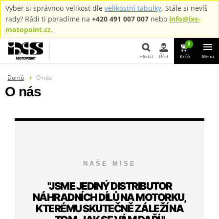
Vyber si správnou velikost dle
velikostní tabulky
. Stále si nevíš
rady? Rádi ti poradíme na
+420 491 007 007
nebo
info@ixs-
motopoint.cz.
0
Hledat
Účet
Košík
Menu
Domů
O nás
Hledat
O nás
NAŠE MISE
"JSME JEDINÝ DISTRIBUTOR
NÁHRADNÍCH DÍLŮ NA MOTORKU,
KTERÉMU SKUTEČNĚ ZÁLEŽÍ NA