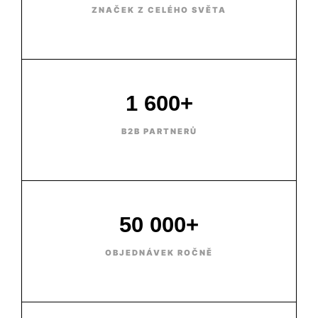
ZNAČEK Z CELÉHO SVĚTA
1 600+
B2B PARTNERŮ
50 000+
OBJEDNÁVEK ROČNĚ