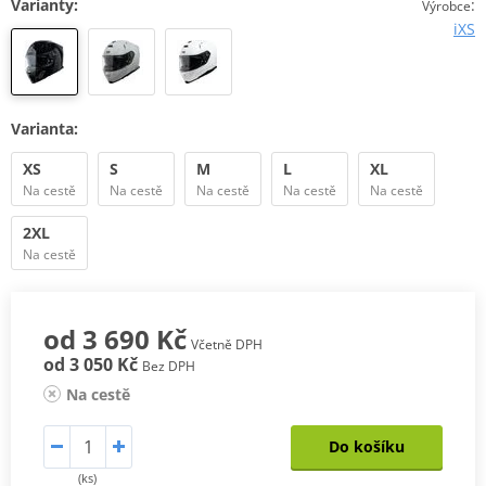
Varianty:
:
Výrobce
iXS
Varianta:
XS
S
M
L
XL
Na cestě
Na cestě
Na cestě
Na cestě
Na cestě
2XL
Na cestě
od 3 690 Kč
Včetně DPH
od 3 050 Kč
Bez DPH
Na cestě
Do košíku
(ks)