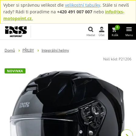
Vyber si správnou velikost dle
velikostní tabulky
. Stále si nevíš
rady? Rádi ti poradíme na
+420 491 007 007
nebo
info@ixs-
motopoint.cz.
0
Hledat
Účet
Košík
Menu
Hledat
Domů
PŘILBY
Integrální helmy
Náš kód:
P21206
NOVINKA