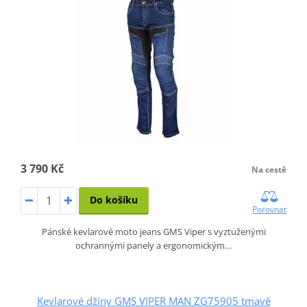
3 790 Kč
Na cestě
Do košíku
Porovnat
Pánské kevlarové moto jeans GMS Viper s vyztuženými
ochrannými panely a ergonomickým…
Kevlarové džíny GMS VIPER MAN ZG75905 tmavě