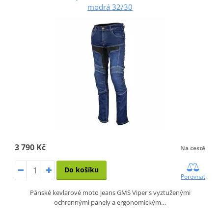
modrá 32/30
3 790 Kč
Na cestě
Do košíku
Porovnat
Pánské kevlarové moto jeans GMS Viper s vyztuženými
ochrannými panely a ergonomickým…