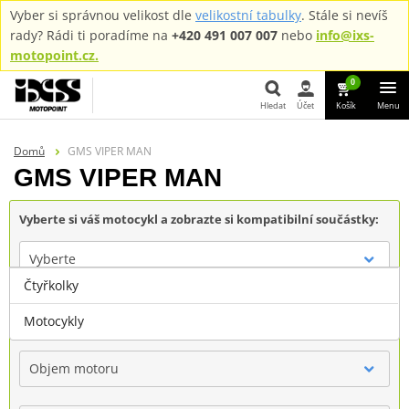
Vyber si správnou velikost dle
velikostní tabulky
. Stále si nevíš
rady? Rádi ti poradíme na
+420 491 007 007
nebo
info@ixs-
motopoint.cz.
0
Hledat
Účet
Košík
Menu
Hledat
Domů
GMS VIPER MAN
GMS VIPER MAN
Vyberte si váš motocykl a zobrazte si kompatibilní součástky:
Vyberte
Čtyřkolky
Značka
Motocykly
Objem motoru