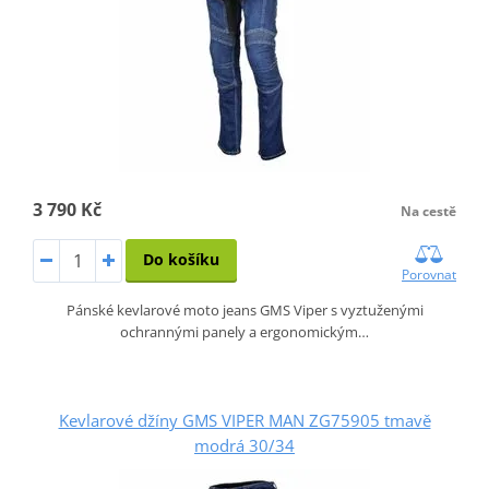
3 790 Kč
Na cestě
Do košíku
Porovnat
Pánské kevlarové moto jeans GMS Viper s vyztuženými
ochrannými panely a ergonomickým…
Kevlarové džíny GMS VIPER MAN ZG75905 tmavě
modrá 30/34