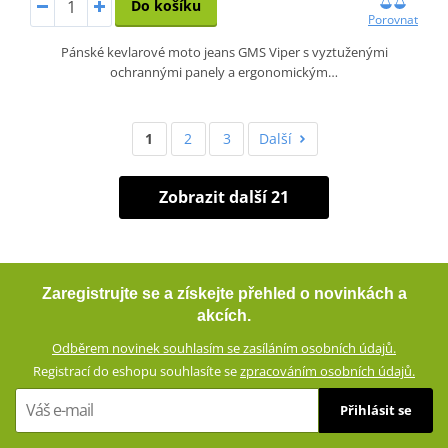
Do košíku
Porovnat
Pánské kevlarové moto jeans GMS Viper s vyztuženými
ochrannými panely a ergonomickým…
1
2
3
Další
Zobrazit další 21
Zaregistrujte se a získejte přehled o novinkách a
akcích.
Odběrem novinek souhlasím se zasíláním osobních údajů.
Registrací do eshopu souhlasíte se
zpracováním osobních údajů.
Přihlásit se