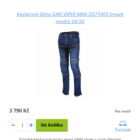
Kevlarové džíny GMS VIPER MAN ZG75905 tmavě
modrá 34/30
3 790 Kč
Na cestě
Do košíku
Porovnat
Pánské kevlarové moto jeans GMS Viper s vyztuženými