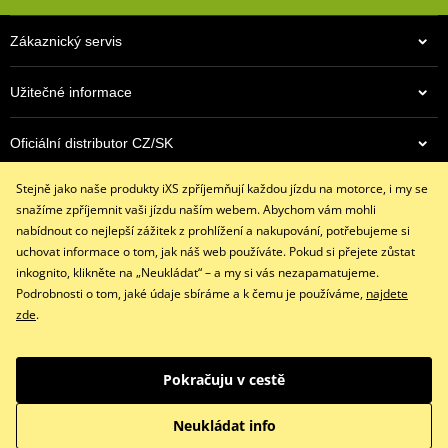
Zákaznický servis
Užitečné informace
Oficiální distributor CZ/SK
Stejně jako naše produkty iXS zpříjemňují každou jízdu na motorce, i my se
Kontaktujte nás
snažíme zpříjemnit vaši jízdu naším webem. Abychom vám mohli
+420 491 007 007
nabídnout co nejlepší zážitek z prohlížení a nakupování, potřebujeme si
info@ixs-motopoint.cz
uchovat informace o tom, jak náš web používáte. Pokud si přejete zůstat
Po - Pá (8:00 - 16:30)
inkognito, klikněte na „Neukládat“ – a my si vás nezapamatujeme.
Podrobnosti o tom, jaké údaje sbíráme a k čemu je používáme,
najdete
zde
.
Facebook
Instagram
Youtube
Pokračuju v cestě
Copyright © 2026 www.ixs-motopoint.cz
Všechna práva vyhrazena
Neukládat info
Přepnout na klasickou verzi