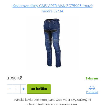
Kevlarové džíny GMS VIPER MAN ZG75905 tmavě
modrá 32/34
3 790 Kč
Skladem
Do košíku
Porovnat
Pánské kevlarové moto jeans GMS Viper s vyztuženými
ochrannými panely a ergonomickým…