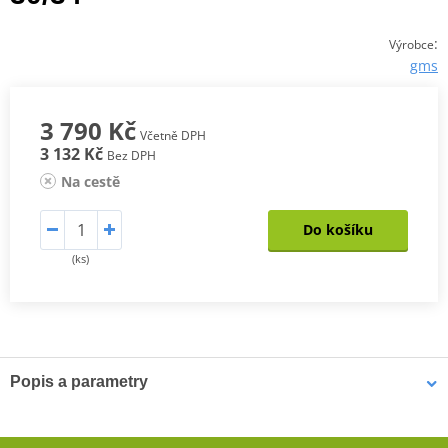
:
Výrobce
gms
3 790 Kč
Včetně DPH
3 132 Kč
Bez DPH
Na cestě
Do košíku
(ks)
Popis a parametry
Pánské kevlarové džíny GMS Viper