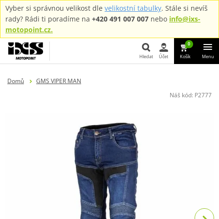
Vyber si správnou velikost dle
velikostní tabulky
. Stále si nevíš
rady? Rádi ti poradíme na
+420 491 007 007
nebo
info@ixs-
motopoint.cz.
0
Hledat
Účet
Košík
Menu
Hledat
Domů
GMS VIPER MAN
Náš kód:
P2777