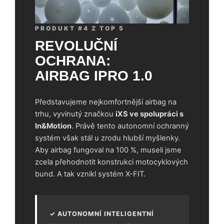
PRODUKT #4 Z TOP 5
REVOLUČNÍ
OCHRANA:
AIRBAG IPRO 1.0
Představujeme nejkomfortnější airbag na
trhu, vyvinutý značkou
iXS ve spolupráci s
In&Motion
. Právě tento autonomní ochranný
systém však stál u zrodu hlubší myšlenky.
Aby airbag fungoval na 100 %, museli jsme
zcela přehodnotit konstrukci motocyklových
bund. A tak vznikl systém X-FIT.
✓ AUTONOMNÍ INTELIGENTNÍ