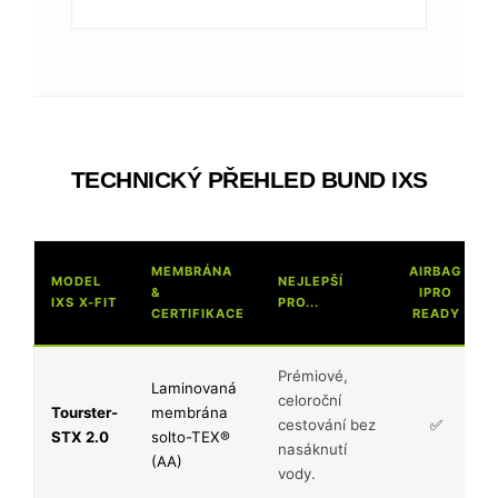
TECHNICKÝ PŘEHLED BUND IXS
MEMBRÁNA
AIRBAG
MODEL
NEJLEPŠÍ
&
IPRO
IXS X-FIT
PRO...
CERTIFIKACE
READY
Prémiové,
Laminovaná
celoroční
Tourster-
membrána
cestování bez
✅
STX 2.0
solto-TEX®
nasáknutí
(AA)
vody.