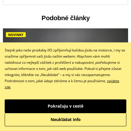
Podobné články
NOVINKY
Stejně jako naše produkty iXS zpříjemňují každou jízdu na motorce, i my se
snažíme zpříjemnit vaši jízdu naším webem. Abychom vám mohli
nabídnout co nejlepší zážitek z prohlížení a nakupování, potřebujeme si
uchovat informace o tom, jak náš web používáte. Pokud si přejete zůstat
inkognito, klikněte na „Neukládat“ – a my si vás nezapamatujeme.
Podrobnosti o tom, jaké údaje sbíráme a k čemu je používáme,
najdete
zde
.
Tourster-GTX: Nová definice ochrany. Komfort jaký
Pokračuju v cestě
neznáte.
Neukládat info
09.06.2026 - Jakub Kosina