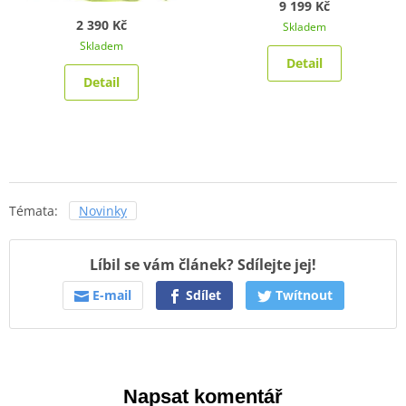
9 199 Kč
2 390 Kč
Skladem
Skladem
Detail
Detail
Témata:
Novinky
Líbil se vám článek? Sdílejte jej!
E-mail
Sdílet
Twítnout
Napsat komentář