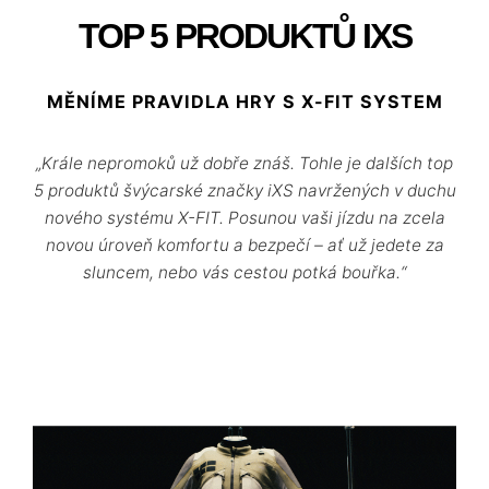
TOP 5 PRODUKTŮ IXS
MĚNÍME PRAVIDLA HRY S X-FIT SYSTEM
„Krále nepromoků už dobře znáš. Tohle je dalších top
5 produktů švýcarské značky iXS navržených v duchu
nového systému X-FIT. Posunou vaši jízdu na zcela
novou úroveň komfortu a bezpečí – ať už jedete za
sluncem, nebo vás cestou potká bouřka.“