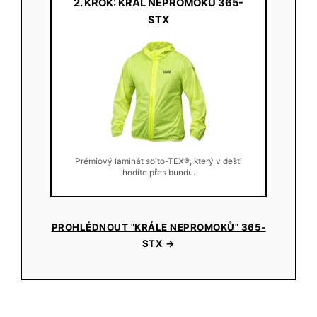
2. KROK: KRÁL NEPROMOKŮ 365-
STX
Prémiový laminát solto-TEX®, který v dešti
hodíte přes bundu.
PROHLÉDNOUT "KRÁLE NEPROMOKŮ" 365-
STX →