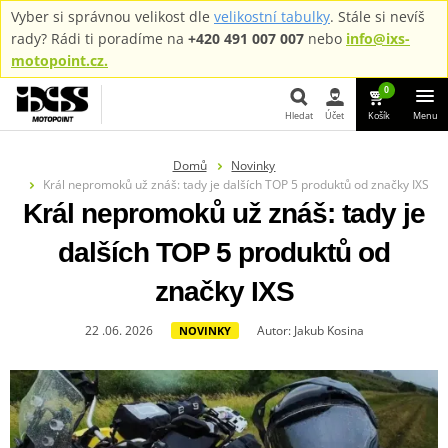
Vyber si správnou velikost dle
velikostní tabulky
. Stále si nevíš
rady? Rádi ti poradíme na
+420 491 007 007
nebo
info@ixs-
motopoint.cz.
0
Hledat
Účet
Košík
Menu
Hledat
Domů
Novinky
Král nepromoků už znáš: tady je dalších TOP 5 produktů od značky IXS
Král nepromoků už znáš: tady je
dalších TOP 5 produktů od
značky IXS
22 .06. 2026
Autor: Jakub Kosina
NOVINKY