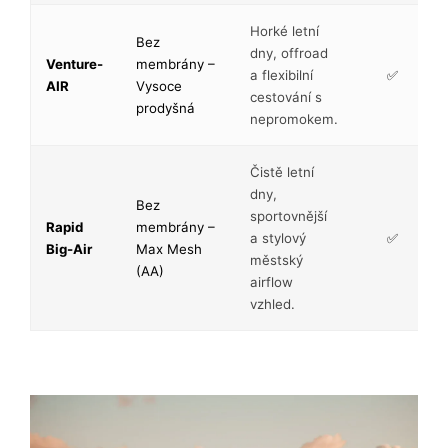
Horké letní
Bez
dny, offroad
Venture-
membrány –
a flexibilní
✅
AIR
Vysoce
cestování s
prodyšná
nepromokem.
Čistě letní
dny,
Bez
sportovnější
Rapid
membrány –
a stylový
✅
Big-Air
Max Mesh
městský
(AA)
airflow
vzhled.