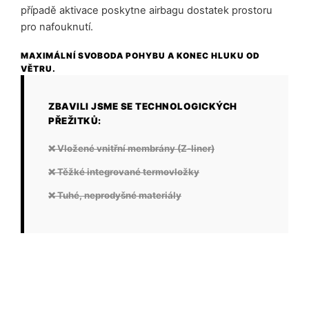
případě aktivace poskytne airbagu dostatek prostoru
pro nafouknutí.
MAXIMÁLNÍ SVOBODA POHYBU A KONEC HLUKU OD
VĚTRU.
ZBAVILI JSME SE TECHNOLOGICKÝCH
PŘEŽITKŮ:
❌ Vložené vnitřní membrány (Z-liner)
❌ Těžké integrované termovložky
❌ Tuhé, neprodyšné materiály