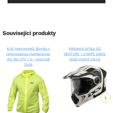
Související produkty
Král nepromoků: Bunda s
Výklopná přilba iXS
laminovanou membránou
VENTURE 1.0 MIPS světle
iXS 365-STX 1.0 - neonově
šedá-matně černá
žlutá