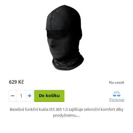
629 Kč
Na cestě
Do košíku
Porovnat
Bezešvá funkční kukla iXS 365 1.0 zajišťuje celoroční komfort díky
prodyšnému,…