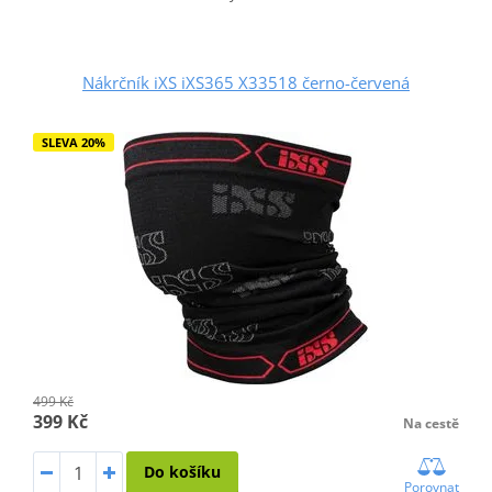
Nákrčník iXS iXS365 X33518 černo-červená
SLEVA 20%
499 Kč
399 Kč
Na cestě
Do košíku
Porovnat