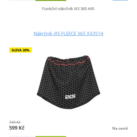
Funkční nákrčník iXS 365 AIR.
Nákrčník iXS FLEECE 365 X33514
SLEVA 20%
749 Kč
599 Kč
Na cestě