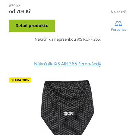
879 Kč
od 703 Kč
Na cestě
Detail produktu
Porovnat
Nákrčník s náprsenkou iXS RUFF 365.
Nákrčník iXS AIR 365 černo-šedý
SLEVA 20%