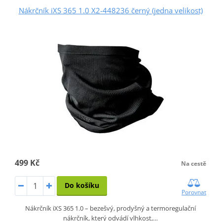
Nákrčník iXS 365 1.0 X2-448236 černý (jedna velikost)
499 Kč
Na cestě
Do košíku
Porovnat
Nákrčník iXS 365 1.0 – bezešvý, prodyšný a termoregulační
nákrčník, který odvádí vlhkost,…