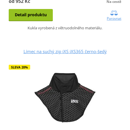
od 952 Kč
Na cestě
Detail produktu
Porovnat
Kukla vyrobená z větruodolného materiálu.
Límec na suchý zip iXS iXS365 černo-šedý
SLEVA 20%