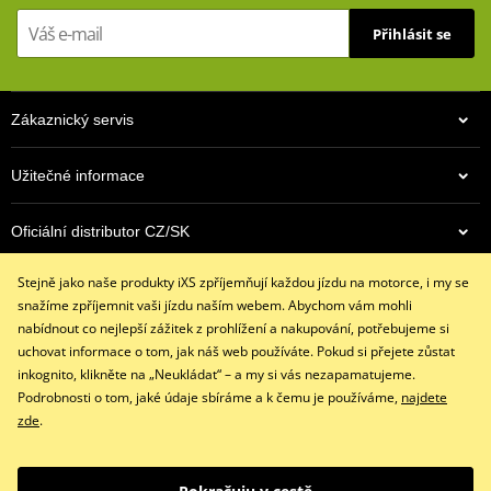
Přihlásit se
Zákaznický servis
Užitečné informace
Oficiální distributor CZ/SK
Stejně jako naše produkty iXS zpříjemňují každou jízdu na motorce, i my se
Kontaktujte nás
snažíme zpříjemnit vaši jízdu naším webem. Abychom vám mohli
+420 491 007 007
nabídnout co nejlepší zážitek z prohlížení a nakupování, potřebujeme si
info@ixs-motopoint.cz
uchovat informace o tom, jak náš web používáte. Pokud si přejete zůstat
Po - Pá (8:00 - 16:30)
inkognito, klikněte na „Neukládat“ – a my si vás nezapamatujeme.
Podrobnosti o tom, jaké údaje sbíráme a k čemu je používáme,
najdete
zde
.
Facebook
Instagram
Youtube