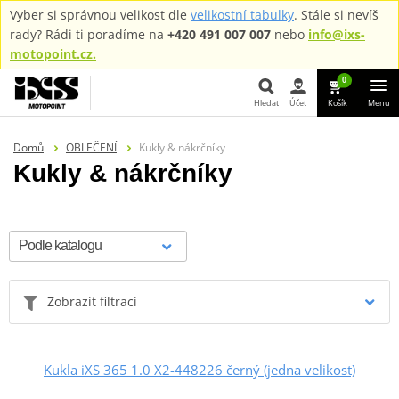
Vyber si správnou velikost dle
velikostní tabulky
. Stále si nevíš
rady? Rádi ti poradíme na
+420 491 007 007
nebo
info@ixs-
motopoint.cz.
0
Hledat
Účet
Košík
Menu
Hledat
Domů
OBLEČENÍ
Kukly & nákrčníky
Kukly & nákrčníky
Zobrazit filtraci
Kukla iXS 365 1.0 X2-448226 černý (jedna velikost)