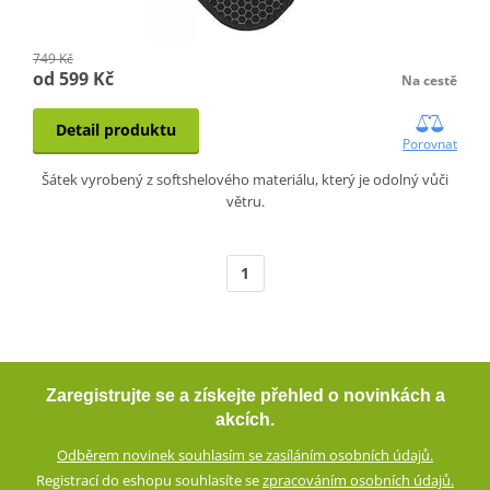
749 Kč
od 599 Kč
Na cestě
Detail produktu
Porovnat
Šátek vyrobený z softshelového materiálu, který je odolný vůči
větru.
1
Zaregistrujte se a získejte přehled o novinkách a
akcích.
Odběrem novinek souhlasím se zasíláním osobních údajů.
Registrací do eshopu souhlasíte se
zpracováním osobních údajů.