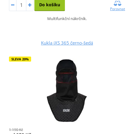
Do košíku
Porovnat
Multifunkční nákrčník.
Kukla iXS 365 černo-šedá
SLEVA 20%
1 190 Kč