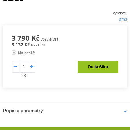
:
Výrobce
gms
3 790 Kč
Včetně DPH
3 132 Kč
Bez DPH
Na cestě
Do košíku
(ks)
Popis a parametry
Pánské kevlarové džíny GMS Viper