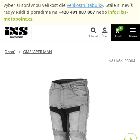
Vyber si správnou velikost dle
velikostní tabulky
. Stále si nevíš
rady? Rádi ti poradíme na
+420 491 007 007
nebo
info@ixs-
motopoint.cz.
0
Hledat
Účet
Košík
Menu
Hledat
Domů
GMS VIPER MAN
Náš kód:
P3004