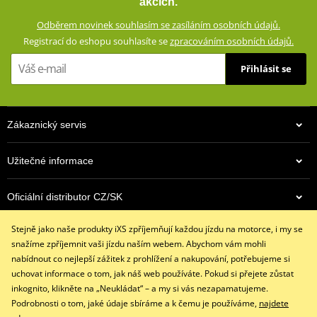
akcích.
chrániče zajišťují vysokou míru bezpečnosti při jízdě na motocyklu.
Odběrem novinek souhlasím se zasíláním osobních údajů.
Díky strečovým harmonikovým panelům a příměsi elastanu se
Registrací do eshopu souhlasíte se
zpracováním osobních údajů.
džíny snadno přizpůsobí jizdní pozici na motorce a neomezují vás
v pohybu.
Přihlásit se
Džíny s klasickými 5 kapsami
Dostupné ve více barevných variantách
Zákaznický servis
Vnější materiál 98% bavlna, 2% spandex
Podšívka 100% polyester
Užitečné informace
Ochranné panely: 60% aramid (Kevlar®) na impaktních
místech, 40% polyester
Oficiální distributor CZ/SK
Strečové harmonikové panely na koleni a nad sedací částí
Strečové panely v rozkroku
Stejně jako naše produkty iXS zpříjemňují každou jízdu na motorce, i my se
Kontaktujte nás
Síťová podšívka od pasu po kolena
snažíme zpříjemnit vaši jízdu naším webem. Abychom vám mohli
+420 491 007 007
Výškově nastavitelné vyjímatelné CE certifikované chrániče
nabídnout co nejlepší zážitek z prohlížení a nakupování, potřebujeme si
info@ixs-motopoint.cz
kolen a kyčlí
uchovat informace o tom, jak náš web používáte. Pokud si přejete zůstat
Po - Pá (8:00 - 16:30)
inkognito, klikněte na „Neukládat“ – a my si vás nezapamatujeme.
iXS SIZE
PDF
Podrobnosti o tom, jaké údaje sbíráme a k čemu je používáme,
najdete