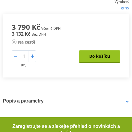
:
Výrobce
gms
3 790 Kč
Včetně DPH
3 132 Kč
Bez DPH
Na cestě
Do košíku
(ks)
Popis a parametry
Pánské kevlarové džíny GMS Viper
Pohodlné motocyklové džíny klasického střihu s 5 kapsami.
Zaregistrujte se a získejte přehled o novinkách a
Kevlarová podšívka na exponovaných místech a CE certifikované