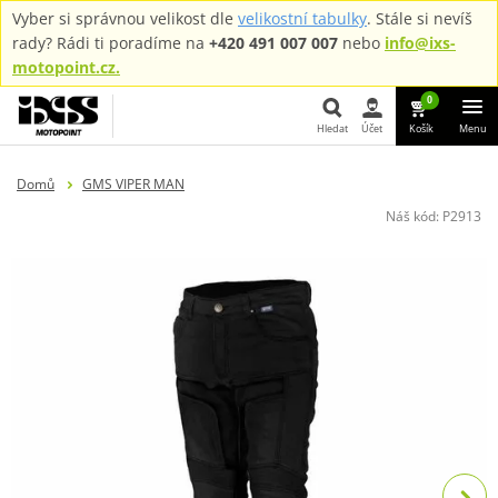
Vyber si správnou velikost dle
velikostní tabulky
. Stále si nevíš
rady? Rádi ti poradíme na
+420 491 007 007
nebo
info@ixs-
motopoint.cz.
0
Hledat
Účet
Košík
Menu
Hledat
Domů
GMS VIPER MAN
Náš kód:
P2913