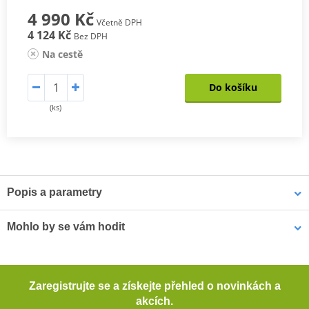
4 990 Kč
Včetně DPH
4 124 Kč
Bez DPH
Na cestě
Do košíku
(ks)
Popis a parametry
Textilní cestovní kalhoty EVEREST
Mohlo by se vám hodit
Špičkově vybavené kalhoty 3v1 Everest vhodné do jakéhokoli
počasí díky vyjímatelné membráně a termovložce. Spolu s bundou
3v1 Cestovní bunda GMS EVEREST ZG55010 černo-antracitově-
Everest tvoří dokonalý komplet pro cestovatele za velmi rozumnou
Zaregistrujte se a získejte přehled o novinkách a
žlutá 5XL
cenu.
akcích.