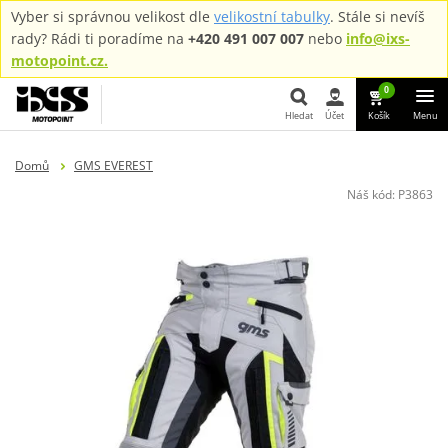
Vyber si správnou velikost dle
velikostní tabulky
. Stále si nevíš
rady? Rádi ti poradíme na
+420 491 007 007
nebo
info@ixs-
motopoint.cz.
0
Hledat
Účet
Košík
Menu
Hledat
Domů
GMS EVEREST
Náš kód:
P3863