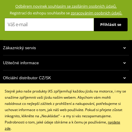
GERMADURA® 600D (100% polyester)
Odběrem novinek souhlasím se zasíláním osobních údajů.
Síťová podšívka (100% polyester)
Registrací do eshopu souhlasíte se
zpracováním osobních údajů.
Voděodolná, větruodolná a prodyšné díky klimatické membráně
Přihlásit se
TEXLAND®
Vyjímatelná termovložka (100% polyester)
Ventilace na přední straně
Zákaznický servis
Vyjímatelné a výškově nastavitelné chrániče kolen certifikované
podle normy CE
Užitečné informace
Vyjímatelné chrániče kyčlí certifikované podle normy CE
Impaktní plochy zpevněné speciální pevnostní nylonovou
5 790 Kč
Oficiální distributor CZ/SK
tkaninou
Na cestě
Strečové panely na vnitřku stehen a na kolenou
Stejně jako naše produkty iXS zpříjemňují každou jízdu na motorce, i my se
Kontaktujte nás
Reflexní potisky na přední i zadní straně pro zvýšení pasivní
snažíme zpříjemnit vaši jízdu naším webem. Abychom vám mohli
+420 491 007 007
bezpečnosti
nabídnout co nejlepší zážitek z prohlížení a nakupování, potřebujeme si
info@ixs-motopoint.cz
uchovat informace o tom, jak náš web používáte. Pokud si přejete zůstat
Dvě kapsy vpředu se zipem, dvě velké cargo kapsy na stehnech.
Po - Pá (8:00 - 16:30)
inkognito, klikněte na „Neukládat“ – a my si vás nezapamatujeme.
Nastavení obvodu pasu
Podrobnosti o tom, jaké údaje sbíráme a k čemu je používáme,
najdete
Konce nohavic rozepínatelné zipem a suchými zipem, takže lze
zde
.