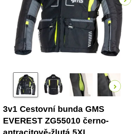
Zobra
3v1 Cestovní bunda GMS
EVEREST ZG55010 černo-
antracitově-žlutá 5XL