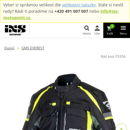
Vyber si správnou velikost dle
velikostní tabulky
. Stále si nevíš
rady? Rádi ti poradíme na
+420 491 007 007
nebo
info@ixs-
motopoint.cz.
0
Hledat
Účet
Košík
Menu
Hledat
Domů
GMS EVEREST
Náš kód:
P3356