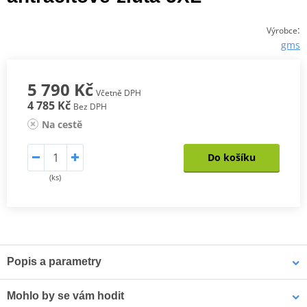
:
Výrobce
gms
5 790 Kč
Včetně DPH
4 785 Kč
Bez DPH
Na cestě
Do košíku
(ks)
Popis a parametry
Cestovní bunda 3-v-1 GMS Everest
Mohlo by se vám hodit