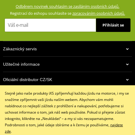
GERMADURA® 600D (100% polyester)
Odběrem novinek souhlasím se zasíláním osobních údajů.
Síťová podšívka (100% polyester)
Registrací do eshopu souhlasíte se
zpracováním osobních údajů.
Voděodolná, větruodolná a prodyšné díky klimatické membráně
Přihlásit se
TEXLAND®
Vyjímatelná termovložka (100% polyester)
Ventilace na přední straně
Zákaznický servis
Vyjímatelné a výškově nastavitelné chrániče kolen certifikované
podle normy CE
Užitečné informace
Vyjímatelné chrániče kyčlí certifikované podle normy CE
Impaktní plochy zpevněné speciální pevnostní nylonovou
4 990 Kč
Oficiální distributor CZ/SK
tkaninou
Na cestě
Strečové panely na vnitřku stehen a na kolenou
Stejně jako naše produkty iXS zpříjemňují každou jízdu na motorce, i my se
Kontaktujte nás
Reflexní potisky na přední i zadní straně pro zvýšení pasivní
snažíme zpříjemnit vaši jízdu naším webem. Abychom vám mohli
+420 491 007 007
bezpečnosti
nabídnout co nejlepší zážitek z prohlížení a nakupování, potřebujeme si
info@ixs-motopoint.cz
uchovat informace o tom, jak náš web používáte. Pokud si přejete zůstat
Dvě kapsy vpředu se zipem, dvě velké cargo kapsy na stehnech.
Po - Pá (8:00 - 16:30)
inkognito, klikněte na „Neukládat“ – a my si vás nezapamatujeme.
Nastavení obvodu pasu
Podrobnosti o tom, jaké údaje sbíráme a k čemu je používáme,
najdete
Konce nohavic rozepínatelné zipem a suchými zipem, takže lze
zde
.