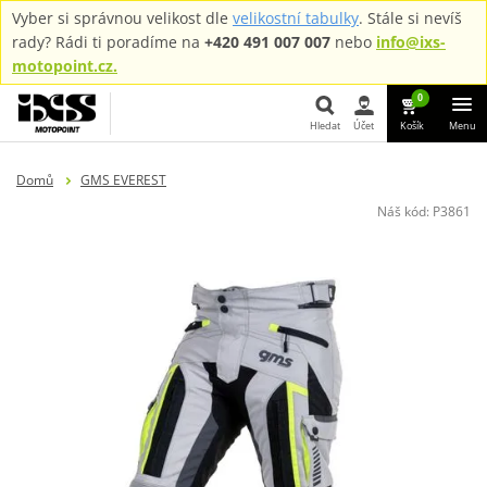
Vyber si správnou velikost dle
velikostní tabulky
. Stále si nevíš
rady? Rádi ti poradíme na
+420 491 007 007
nebo
info@ixs-
motopoint.cz.
0
Hledat
Účet
Košík
Menu
Hledat
Domů
GMS EVEREST
Náš kód:
P3861