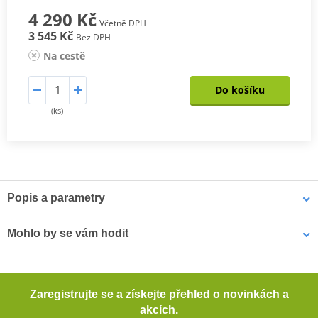
4 290 Kč
Včetně DPH
3 545 Kč
Bez DPH
Na cestě
Do košíku
(ks)
Popis a parametry
Textilní cestovní kalhoty EVEREST
Mohlo by se vám hodit
Špičkově vybavené kalhoty 3v1 Everest vhodné do jakéhokoli
počasí díky vyjímatelné membráně a termovložce. Spolu s bundou
3v1 Cestovní bunda GMS EVEREST ZG55010 černo-antracitově-
Everest tvoří dokonalý komplet pro cestovatele za velmi rozumnou
Zaregistrujte se a získejte přehled o novinkách a
žlutá 3XL
cenu.
akcích.