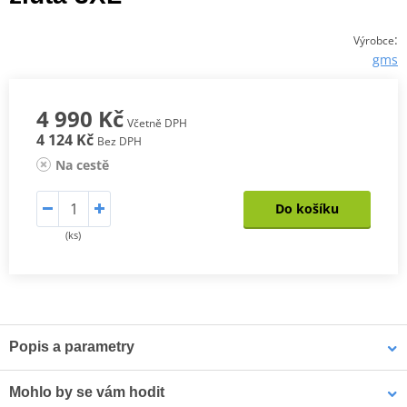
:
Výrobce
gms
4 990 Kč
Včetně DPH
4 124 Kč
Bez DPH
Na cestě
Do košíku
(ks)
Popis a parametry
Cestovní bunda 3-v-1 GMS Everest
Mohlo by se vám hodit