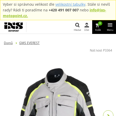
Vyber si správnou velikost dle
velikostní tabulky
. Stále si nevíš
rady? Rádi ti poradíme na
+420 491 007 007
nebo
info@ixs-
motopoint.cz.
0
Hledat
Účet
Košík
Menu
Hledat
Domů
GMS EVEREST
Náš kód:
P3364