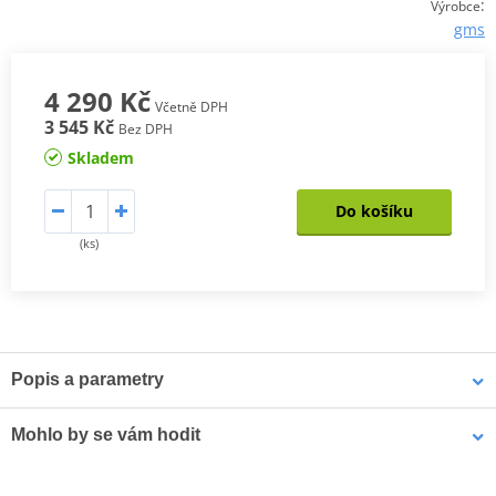
:
Výrobce
gms
4 290 Kč
Včetně DPH
3 545 Kč
Bez DPH
Skladem
Do košíku
(ks)
Popis a parametry
Textilní cestovní kalhoty EVEREST
Mohlo by se vám hodit
Špičkově vybavené kalhoty 3v1 Everest vhodné do jakéhokoli
počasí díky vyjímatelné membráně a termovložce. Spolu s bundou