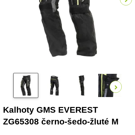
Zobra
Kalhoty GMS EVEREST
ZG65308 černo-šedo-žluté M