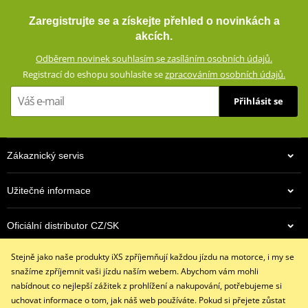
3v1 Cestovní bunda GMS EVEREST ZG55010 černo-antracitově-
Everest tvoří dokonalý komplet pro cestovatele za velmi rozumnou
Zaregistrujte se a získejte přehled o novinkách a
žlutá M
cenu.
akcích.
GERMADURA® 600D (100% polyester)
Odběrem novinek souhlasím se zasíláním osobních údajů.
Síťová podšívka (100% polyester)
Registrací do eshopu souhlasíte se
zpracováním osobních údajů.
Voděodolná, větruodolná a prodyšné díky klimatické membráně
Přihlásit se
TEXLAND®
Vyjímatelná termovložka (100% polyester)
Ventilace na přední straně
Zákaznický servis
Vyjímatelné a výškově nastavitelné chrániče kolen certifikované
podle normy CE
Užitečné informace
Vyjímatelné chrániče kyčlí certifikované podle normy CE
Impaktní plochy zpevněné speciální pevnostní nylonovou
4 990 Kč
Oficiální distributor CZ/SK
tkaninou
Skladem
Strečové panely na vnitřku stehen a na kolenou
Stejně jako naše produkty iXS zpříjemňují každou jízdu na motorce, i my se
Kontaktujte nás
Reflexní potisky na přední i zadní straně pro zvýšení pasivní
snažíme zpříjemnit vaši jízdu naším webem. Abychom vám mohli
+420 491 007 007
bezpečnosti
nabídnout co nejlepší zážitek z prohlížení a nakupování, potřebujeme si
info@ixs-motopoint.cz
uchovat informace o tom, jak náš web používáte. Pokud si přejete zůstat
Dvě kapsy vpředu se zipem, dvě velké cargo kapsy na stehnech.