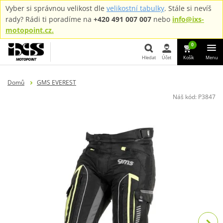
Vyber si správnou velikost dle
velikostní tabulky
. Stále si nevíš
rady? Rádi ti poradíme na
+420 491 007 007
nebo
info@ixs-
motopoint.cz.
0
Hledat
Účet
Košík
Menu
Hledat
Domů
GMS EVEREST
Náš kód:
P3847