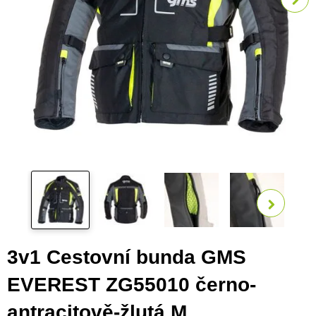
Zobra
3v1 Cestovní bunda GMS
EVEREST ZG55010 černo-
antracitově-žlutá M