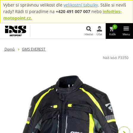
Vyber si správnou velikost dle
velikostní tabulky
. Stále si nevíš
rady? Rádi ti poradíme na
+420 491 007 007
nebo
info@ixs-
motopoint.cz.
0
Hledat
Účet
Košík
Menu
Hledat
Domů
GMS EVEREST
Náš kód:
P3350