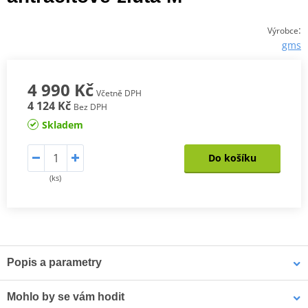
:
Výrobce
gms
4 990 Kč
Včetně DPH
4 124 Kč
Bez DPH
Skladem
Do košíku
(ks)
Popis a parametry
Cestovní bunda 3-v-1 GMS Everest
Mohlo by se vám hodit