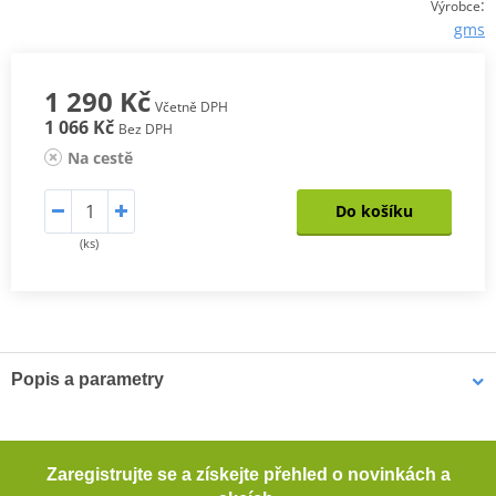
:
Výrobce
gms
1 290 Kč
Včetně DPH
1 066 Kč
Bez DPH
Na cestě
Do košíku
(ks)
Popis a parametry
Bezpečnostní vesta GMS Premium EVO
Tato vesta vyrobená z fluorescenčního žlutého materiálu s
Zaregistrujte se a získejte přehled o novinkách a
reflexními pásy výrazně zvýší vaši viditelnost v provozu a tím i vaši