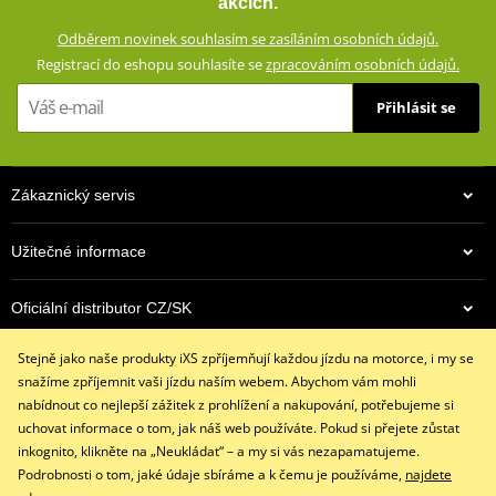
akcích.
bezpečnost. Pásky se suchým zipem umožňují nastavení obvodu,
Odběrem novinek souhlasím se zasíláním osobních údajů.
takže vestu snadno přizpůsobíte svému oblečení (například letní
Registrací do eshopu souhlasíte se
zpracováním osobních údajů.
bunda/zimní bunda s vložkou) Vesta je vybavena kapsami, takže
drobnosti jako doklady či klíče snadno uložíte bez nutnosti
Přihlásit se
vyhrnovat vestu a vkládat věci do kapes bundy.
Velký síťovaný panel kombinovaný s pevnou tkaninou
GERMADURA® 600D (100% polyester)
Zákaznický servis
Boční nastavení pomocí dvou pásků se suchými zipy
2 široké reflexní pásy pro zvýšení bezpečnosti (po celém
Užitečné informace
obvodu)
2 vnější kapsy
Oficiální distributor CZ/SK
2 vnitřní kapsy
Stejně jako naše produkty iXS zpříjemňují každou jízdu na motorce, i my se
Kontaktujte nás
size chart GMS
PDF
snažíme zpříjemnit vaši jízdu naším webem. Abychom vám mohli
+420 491 007 007
nabídnout co nejlepší zážitek z prohlížení a nakupování, potřebujeme si
info@ixs-motopoint.cz
uchovat informace o tom, jak náš web používáte. Pokud si přejete zůstat
Po - Pá (8:00 - 16:30)
inkognito, klikněte na „Neukládat“ – a my si vás nezapamatujeme.
Podrobnosti o tom, jaké údaje sbíráme a k čemu je používáme,
najdete