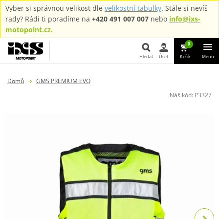
Vyber si správnou velikost dle
velikostní tabulky
. Stále si nevíš
rady? Rádi ti poradíme na
+420 491 007 007
nebo
info@ixs-
motopoint.cz.
0
Hledat
Účet
Košík
Menu
Hledat
Domů
GMS PREMIUM EVO
Náš kód:
P3327