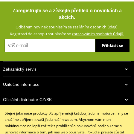
Vesta, která výrazně posílí vaši bezpečnost v běžném silničním
Zaregistrujte se a získejte přehled o novinkách a
provozu. Díky výrazným barvám a reflexním prvkům vás už žádný
akcích.
řidič nepřehlédne.
Odběrem novinek souhlasím se zasíláním osobních údajů.
Vnější materiál Taslan 330D (100% Nylon)
Registrací do eshopu souhlasíte se
zpracováním osobních údajů.
Síťová podšívka (100% polyester)
Přihlásit se
Boční strečové panely s nastavením obvodu pomocí suchých
zipů
Možnost individuálního potisku od 50 ks
Zákaznický servis
Reflexní pásy pro zvýšení pasivní bezpečnosti
Užitečné informace
iXS SIZE
PDF
iXS SIZE
PDF
size chart GMS
PDF
Oficiální distributor CZ/SK
Stejně jako naše produkty iXS zpříjemňují každou jízdu na motorce, i my se
Kontaktujte nás
snažíme zpříjemnit vaši jízdu naším webem. Abychom vám mohli
+420 491 007 007
nabídnout co nejlepší zážitek z prohlížení a nakupování, potřebujeme si
info@ixs-motopoint.cz
uchovat informace o tom, jak náš web používáte. Pokud si přejete zůstat