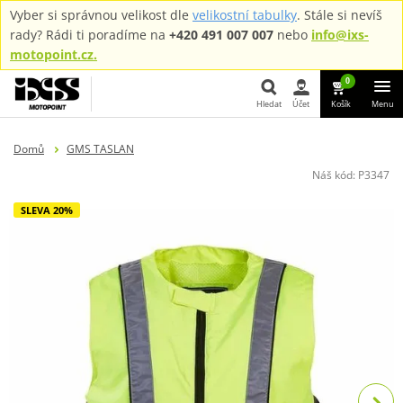
Vyber si správnou velikost dle
velikostní tabulky
. Stále si nevíš
rady? Rádi ti poradíme na
+420 491 007 007
nebo
info@ixs-
motopoint.cz.
0
Hledat
Účet
Košík
Menu
Hledat
Domů
GMS TASLAN
Náš kód:
P3347
SLEVA 20%