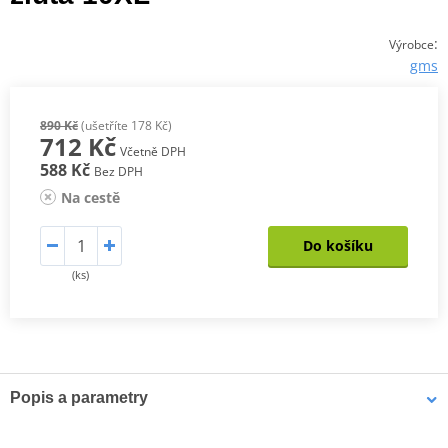
:
Výrobce
gms
890 Kč
(ušetříte 178 Kč)
712 Kč
Včetně DPH
588 Kč
Bez DPH
Na cestě
Do košíku
(ks)
Popis a parametry
Reflexní vesta TASLAN