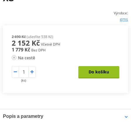
:
Výrobce
gms
2 690 Kč
(ušetříte 538 Kč)
2 152 Kč
Včetně DPH
1 779 Kč
Bez DPH
Na cestě
Do košíku
(ks)
Popis a parametry
Textilní sportovní bunda PACE