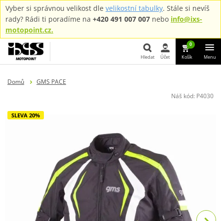
Vyber si správnou velikost dle
velikostní tabulky
. Stále si nevíš
rady? Rádi ti poradíme na
+420 491 007 007
nebo
info@ixs-
motopoint.cz.
0
Hledat
Účet
Košík
Menu
Hledat
Domů
GMS PACE
Náš kód:
P4030
SLEVA 20%