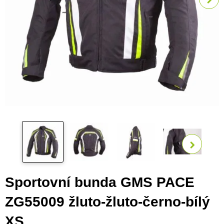
Zobra
Sportovní bunda GMS PACE
ZG55009 žluto-žluto-černo-bílý
XS