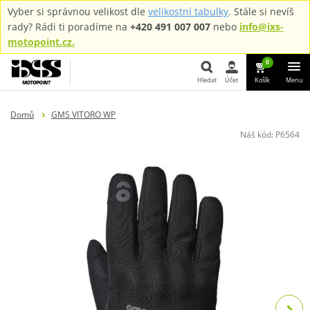
Vyber si správnou velikost dle
velikostní tabulky
. Stále si nevíš
rady? Rádi ti poradíme na
+420 491 007 007
nebo
info@ixs-
motopoint.cz.
0
Hledat
Účet
Košík
Menu
Hledat
Domů
GMS VITORO WP
Náš kód:
P6564