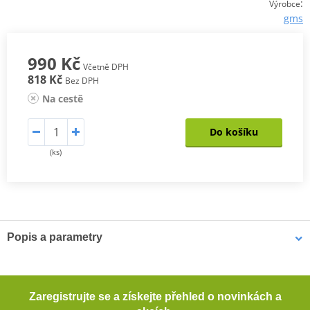
:
Výrobce
gms
990 Kč
Včetně DPH
818 Kč
Bez DPH
Na cestě
Do košíku
(ks)
Popis a parametry
RUKAVICE GMS VITORO WP
Pohodlný vnější materiál softshell (100 % polyester)
Zaregistrujte se a získejte přehled o novinkách a
Membrána HIPORA® (nepromokavá, větruodolná, prodyšná)