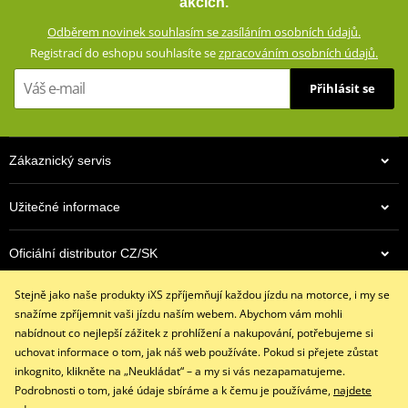
akcích.
Stěrka na hledí na ukazováčku
Odběrem novinek souhlasím se zasíláním osobních údajů.
Reflexní prvky
Registrací do eshopu souhlasíte se
zpracováním osobních údajů.
Chránič kloubů
Přihlásit se
Zesílená dlaň s kůží
Pěnové vložky na dlani
Vnitřní podšívka (100 % polyester)
Zákaznický servis
Lehká tepelná výplň
Dlouhá manžeta se zapínáním na suchý zip
Užitečné informace
Funkce Smart-Touch (ovládání dotykových obrazovek)
Splňuje normu EN 13594:2015, kategorie 1
Oficiální distributor CZ/SK
size chart GMS
PDF
Stejně jako naše produkty iXS zpříjemňují každou jízdu na motorce, i my se
Kontaktujte nás
GMS SIZE
PDF
snažíme zpříjemnit vaši jízdu naším webem. Abychom vám mohli
GMS SIZES
+420 491 007 007
PDF
nabídnout co nejlepší zážitek z prohlížení a nakupování, potřebujeme si
info@ixs-motopoint.cz
uchovat informace o tom, jak náš web používáte. Pokud si přejete zůstat
Po - Pá (8:00 - 16:30)
inkognito, klikněte na „Neukládat“ – a my si vás nezapamatujeme.
Podrobnosti o tom, jaké údaje sbíráme a k čemu je používáme,
najdete