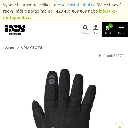
Vyber si správnou velikost dle
velikostní tabulky
. Stále si nevíš
rady? Rádi ti poradíme na
+420 491 007 007
nebo
info@ixs-
motopoint.cz.
0
Hledat
Účet
Košík
Menu
Hledat
Domů
GMS VITO WP
Náš kód:
P6575