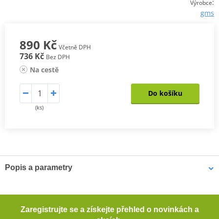
:
Výrobce
gms
890 Kč
Včetně DPH
736 Kč
Bez DPH
Na cestě
Do košíku
(ks)
Popis a parametry
RUKAVICE GMS VITO WP
Pohodlný vnější materiál softshell (100 % polyester)
Zaregistrujte se a získejte přehled o novinkách a
Membrána HIPORA® (nepromokavá, větruodolná, prodyšná)