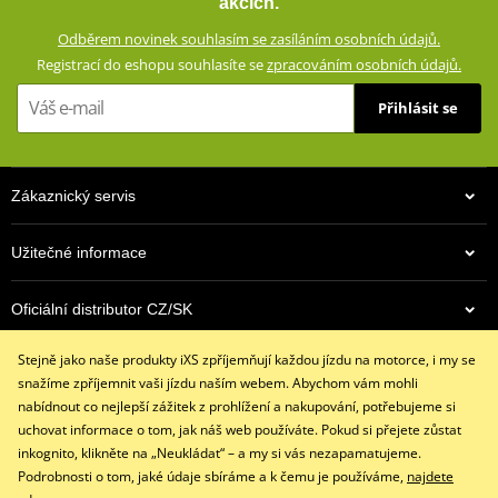
akcích.
Stěrka na hledí na ukazováčku
Odběrem novinek souhlasím se zasíláním osobních údajů.
Reflexní prvky
Registrací do eshopu souhlasíte se
zpracováním osobních údajů.
Zesílení dlaně kůží
Přihlásit se
Pěnové vložky na dlani
Vnitřní podšívka (100 % polyester)
Lehká tepelná výplň
Zákaznický servis
Krátká manžeta s vnitřním strečovým páskem
Funkce Smart-Touch (ovládání dotykových obrazovek)
Užitečné informace
Splňuje normu EN 13594:2015, kategorie 1
Oficiální distributor CZ/SK
size chart GMS
PDF
GMS SIZE
PDF
Stejně jako naše produkty iXS zpříjemňují každou jízdu na motorce, i my se
GMS SIZES
Kontaktujte nás
PDF
snažíme zpříjemnit vaši jízdu naším webem. Abychom vám mohli
+420 491 007 007
nabídnout co nejlepší zážitek z prohlížení a nakupování, potřebujeme si
info@ixs-motopoint.cz
uchovat informace o tom, jak náš web používáte. Pokud si přejete zůstat
Po - Pá (8:00 - 16:30)
inkognito, klikněte na „Neukládat“ – a my si vás nezapamatujeme.
Podrobnosti o tom, jaké údaje sbíráme a k čemu je používáme,
najdete