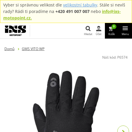
Vyber si správnou velikost dle
velikostní tabulky
. Stále si nevíš
rady? Rádi ti poradíme na
+420 491 007 007
nebo
info@ixs-
motopoint.cz.
0
Hledat
Účet
Košík
Menu
Hledat
Domů
GMS VITO WP
Náš kód:
P6574