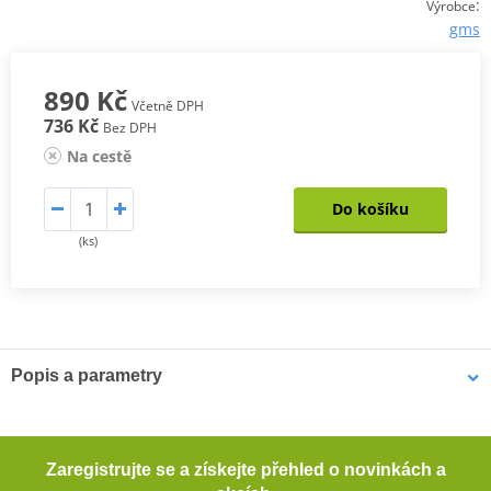
:
Výrobce
gms
890 Kč
Včetně DPH
736 Kč
Bez DPH
Na cestě
Do košíku
(ks)
Popis a parametry
RUKAVICE GMS VITO WP
Pohodlný vnější materiál softshell (100 % polyester)
Zaregistrujte se a získejte přehled o novinkách a
Membrána HIPORA® (nepromokavá, větruodolná, prodyšná)