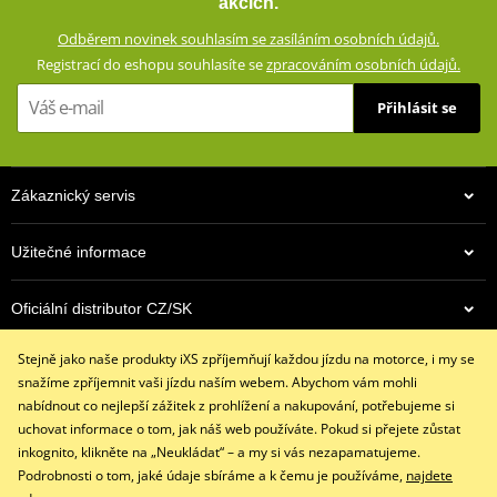
akcích.
Stěrka na hledí na ukazováčku
Odběrem novinek souhlasím se zasíláním osobních údajů.
Reflexní prvky
Registrací do eshopu souhlasíte se
zpracováním osobních údajů.
Zesílení dlaně kůží
Přihlásit se
Pěnové vložky na dlani
Vnitřní podšívka (100 % polyester)
Lehká tepelná výplň
Zákaznický servis
Krátká manžeta s vnitřním strečovým páskem
Funkce Smart-Touch (ovládání dotykových obrazovek)
Užitečné informace
Splňuje normu EN 13594:2015, kategorie 1
Oficiální distributor CZ/SK
size chart GMS
PDF
GMS SIZE
PDF
Stejně jako naše produkty iXS zpříjemňují každou jízdu na motorce, i my se
GMS SIZES
Kontaktujte nás
PDF
snažíme zpříjemnit vaši jízdu naším webem. Abychom vám mohli
+420 491 007 007
nabídnout co nejlepší zážitek z prohlížení a nakupování, potřebujeme si
info@ixs-motopoint.cz
uchovat informace o tom, jak náš web používáte. Pokud si přejete zůstat
Po - Pá (8:00 - 16:30)
inkognito, klikněte na „Neukládat“ – a my si vás nezapamatujeme.
Podrobnosti o tom, jaké údaje sbíráme a k čemu je používáme,
najdete