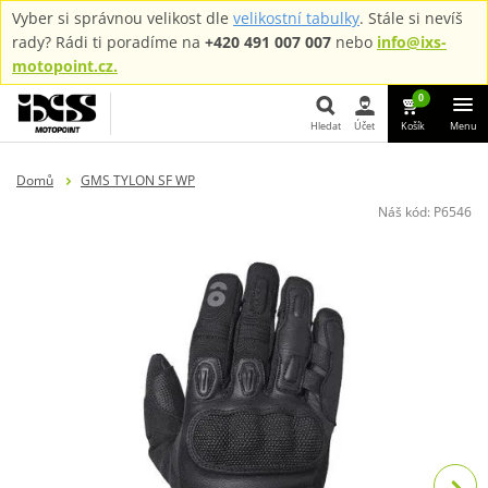
Vyber si správnou velikost dle
velikostní tabulky
. Stále si nevíš
rady? Rádi ti poradíme na
+420 491 007 007
nebo
info@ixs-
motopoint.cz.
0
Hledat
Účet
Košík
Menu
Hledat
Domů
GMS TYLON SF WP
Náš kód:
P6546