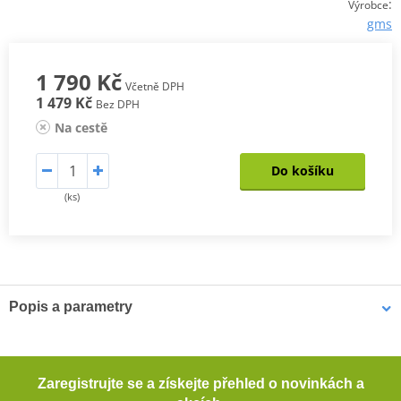
:
Výrobce
gms
1 790 Kč
Včetně DPH
1 479 Kč
Bez DPH
Na cestě
Do košíku
(ks)
Popis a parametry
RUKAVICE GMS TYLON SF WP
Materiálová směs: 55 % polyester, 35 % kůže, 5 % elastan, 5 %
Zaregistrujte se a získejte přehled o novinkách a
polyuretan