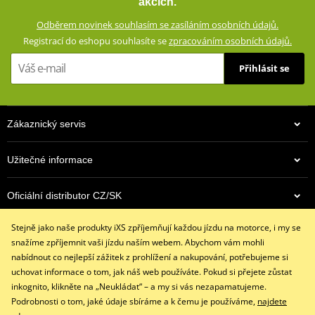
akcích.
Membrána HIPORA® (nepromokavá, větruodolná, prodyšná)
Odběrem novinek souhlasím se zasíláním osobních údajů.
Stěrka na hledí na ukazováčku
Registrací do eshopu souhlasíte se
zpracováním osobních údajů.
Chránič kloubů ze Superfabric®
Přihlásit se
Zesílení dlaně z Kevlar®
Zesílení okraje ruky
Dlaň z kůže Pittards
Zákaznický servis
Zdvojené vrstvy materiálu
Vnitřní podšívka (100 % polyester)
Užitečné informace
Lehká tepelná výplň
Propojovací můstek mezi prsty
Oficiální distributor CZ/SK
Dlouhá manžeta se dvěma pásky na suchý zip
Funkce Smart-Touch (ovládání dotykových obrazovek)
Stejně jako naše produkty iXS zpříjemňují každou jízdu na motorce, i my se
Kontaktujte nás
Splňuje normu EN 13594:2015, kategorie 1
snažíme zpříjemnit vaši jízdu naším webem. Abychom vám mohli
+420 491 007 007
nabídnout co nejlepší zážitek z prohlížení a nakupování, potřebujeme si
Kevlar® a DuPont™ jsou ochranné známky nebo registrované
info@ixs-motopoint.cz
uchovat informace o tom, jak náš web používáte. Pokud si přejete zůstat
ochranné známky společnosti E.I. du Pont de Nemours and
Po - Pá (8:00 - 16:30)
inkognito, klikněte na „Neukládat“ – a my si vás nezapamatujeme.
Company
Podrobnosti o tom, jaké údaje sbíráme a k čemu je používáme,
najdete