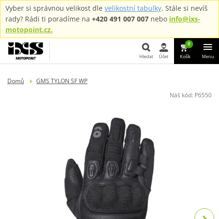
Vyber si správnou velikost dle
velikostní tabulky
. Stále si nevíš
rady? Rádi ti poradíme na
+420 491 007 007
nebo
info@ixs-
motopoint.cz.
0
Hledat
Účet
Košík
Menu
Hledat
Domů
GMS TYLON SF WP
Náš kód:
P6550