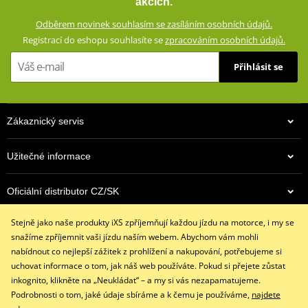
akcích.
Membrána HIPORA® (nepromokavá, větruodolná, prodyšná)
Odběrem novinek souhlasím se zasíláním osobních údajů.
Stěrka na hledí na ukazováčku
Registrací do eshopu souhlasíte se
zpracováním osobních údajů.
Chránič kloubů ze Superfabric®
Přihlásit se
Zesílení dlaně z Kevlar®
Zesílení okraje ruky
Dlaň z kůže Pittards
Zákaznický servis
Zdvojené vrstvy materiálu
Vnitřní podšívka (100 % polyester)
Užitečné informace
Lehká tepelná výplň
Propojovací můstek mezi prsty
Oficiální distributor CZ/SK
Dlouhá manžeta se dvěma pásky na suchý zip
Funkce Smart-Touch (ovládání dotykových obrazovek)
Stejně jako naše produkty iXS zpříjemňují každou jízdu na motorce, i my se
Kontaktujte nás
Splňuje normu EN 13594:2015, kategorie 1
snažíme zpříjemnit vaši jízdu naším webem. Abychom vám mohli
+420 491 007 007
nabídnout co nejlepší zážitek z prohlížení a nakupování, potřebujeme si
Kevlar® a DuPont™ jsou ochranné známky nebo registrované
info@ixs-motopoint.cz
uchovat informace o tom, jak náš web používáte. Pokud si přejete zůstat
ochranné známky společnosti E.I. du Pont de Nemours and
Po - Pá (8:00 - 16:30)
inkognito, klikněte na „Neukládat“ – a my si vás nezapamatujeme.
Company
Podrobnosti o tom, jaké údaje sbíráme a k čemu je používáme,
najdete