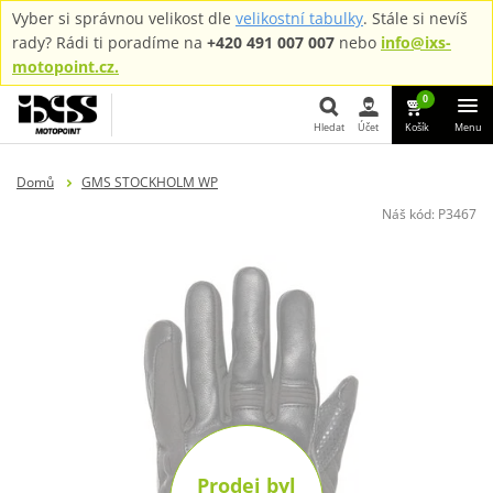
Vyber si správnou velikost dle
velikostní tabulky
. Stále si nevíš
rady? Rádi ti poradíme na
+420 491 007 007
nebo
info@ixs-
motopoint.cz.
0
Hledat
Účet
Košík
Menu
Hledat
Domů
GMS STOCKHOLM WP
Náš kód:
P3467
Prodej byl