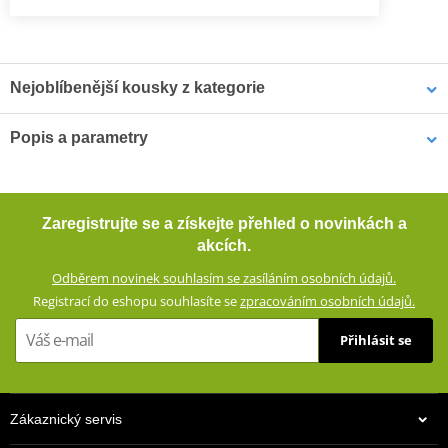
Nejoblíbenější kousky z kategorie
Popis a parametry
Rukavice GMS
Rukavice GMS
Dlouhé cestovní rukavice STOCKHOLM WP
STOCKHOLM WP ZG42004
STOCKHOLM WP ZG42004
černý 2XL
černý 3XL
Dlouhé nepromokavé rukavice s konstrukcí z kozí kůže v prstové
Zaregistrujte se a získejte přehled o novinkách a
části a měkkým a pružným softshellem, který přináší vysokou míru
akcích.
pohodlí při nošení. Díky membráně Hipora chrání proti dešti a
Odběrem novinek souhlasím se zasíláním osobních údajů.
větru, ale zůstávají prodyšné a zachovávají příjemné klima.
Registrací do eshopu souhlasíte se
zpracováním osobních údajů.
Dostupné jsou ve třech barevných kombinacích.
Přihlásit se
Směs materiálů: 60% softshell a 40% kozí kůže.
Voděodolné, větruodolné a prodyšné díky membráně HIPORA®
Lehká podšívka
Zákaznický servis
Harmonikové strečové panely na prstech a zápěstí pro lepší
952 Kč
952 Kč