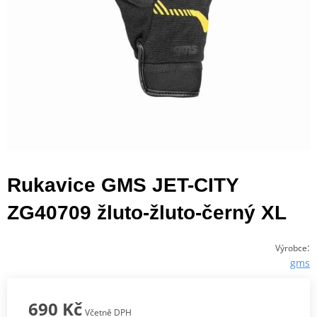
Rukavice GMS JET-CITY
ZG40709 žluto-žluto-černý XL
:
Výrobce
gms
690 Kč
Včetně DPH