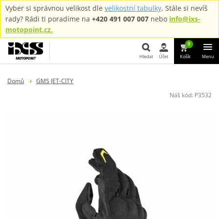
Vyber si správnou velikost dle
velikostní tabulky
. Stále si nevíš
rady? Rádi ti poradíme na
+420 491 007 007
nebo
info@ixs-
motopoint.cz.
0
Hledat
Účet
Košík
Menu
Hledat
Domů
GMS JET-CITY
Náš kód:
P3532