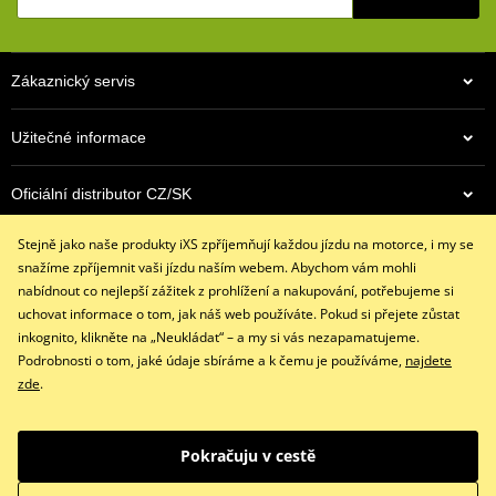
Bez podšívky
Všitý skořepinový chránič kloubů ruky
Zákaznický servis
Zdvojený materiál na dlani
Skvěle sedí díky 4 směrnému strečovému materálu
Užitečné informace
Všité pěnové chrániče
Všitý pěnový panel na dlani pro měkčí úchop
Oficiální distributor CZ/SK
Stahovací pásek se suchým zipem
Stejně jako naše produkty iXS zpříjemňují každou jízdu na motorce, i my se
Kontaktujte nás
size chart GMS
PDF
snažíme zpříjemnit vaši jízdu naším webem. Abychom vám mohli
+420 491 007 007
nabídnout co nejlepší zážitek z prohlížení a nakupování, potřebujeme si
info@ixs-motopoint.cz
uchovat informace o tom, jak náš web používáte. Pokud si přejete zůstat
Po - Pá (8:00 - 16:30)
inkognito, klikněte na „Neukládat“ – a my si vás nezapamatujeme.
Podrobnosti o tom, jaké údaje sbíráme a k čemu je používáme,
najdete
zde
.
Facebook
Instagram
Youtube
Pokračuju v cestě
Copyright © 2026 www.ixs-motopoint.cz
Všechna práva vyhrazena