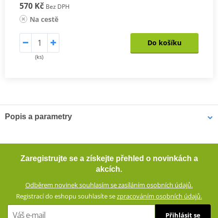
570 Kč
Bez DPH
Na cestě
Do košíku
(ks)
Popis a parametry
Krátké textilní rukavice JET-CITY
Krátké textilní rukavice se strečového materiálu se skvěle
Zaregistrujte se a získejte přehled o novinkách a
přizpůsobí pohybům ruky, takže neomezují jezdce. Jsou prodyšné.
akcích.
Všité chrániče a zesílení poskytují dostatek ochrany v případě
Odběrem novinek souhlasím se zasíláním osobních údajů.
pádu.
Registrací do eshopu souhlasíte se
zpracováním osobních údajů.
Textilní rukavice ze směsového materiálu (60% polyuretan, 40%
Přihlásit se
polyester)