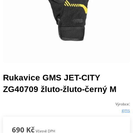
Rukavice GMS JET-CITY
ZG40709 žluto-žluto-černý M
:
Výrobce
gms
690 Kč
Včetně DPH