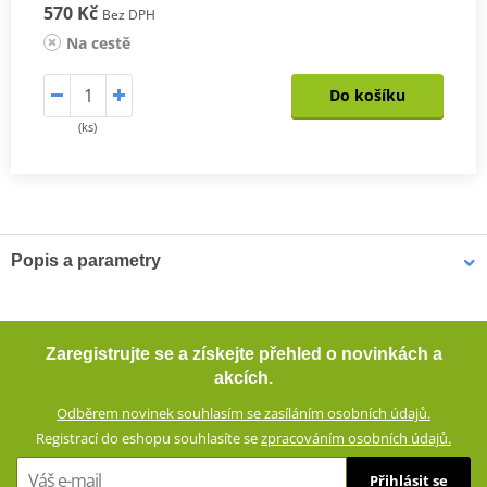
570 Kč
Bez DPH
Na cestě
Do košíku
(ks)
Popis a parametry
Krátké textilní rukavice JET-CITY
Krátké textilní rukavice se strečového materiálu se skvěle
Zaregistrujte se a získejte přehled o novinkách a
přizpůsobí pohybům ruky, takže neomezují jezdce. Jsou prodyšné.
akcích.
Všité chrániče a zesílení poskytují dostatek ochrany v případě
Odběrem novinek souhlasím se zasíláním osobních údajů.
pádu.
Registrací do eshopu souhlasíte se
zpracováním osobních údajů.
Textilní rukavice ze směsového materiálu (60% polyuretan, 40%
Přihlásit se
polyester)