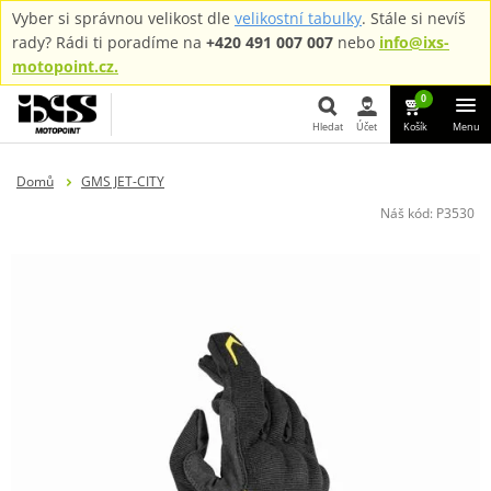
Vyber si správnou velikost dle
velikostní tabulky
. Stále si nevíš
rady? Rádi ti poradíme na
+420 491 007 007
nebo
info@ixs-
motopoint.cz.
0
Hledat
Účet
Košík
Menu
Hledat
Domů
GMS JET-CITY
Náš kód:
P3530