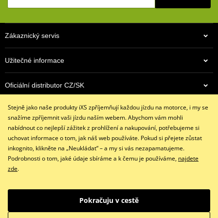
Bez podšívky
Všitý skořepinový chránič kloubů ruky
Zákaznický servis
Zdvojený materiál na dlani
Skvěle sedí díky 4 směrnému strečovému materálu
Užitečné informace
Všité pěnové chrániče
Všitý pěnový panel na dlani pro měkčí úchop
Oficiální distributor CZ/SK
Stahovací pásek se suchým zipem
Stejně jako naše produkty iXS zpříjemňují každou jízdu na motorce, i my se
Kontaktujte nás
size chart GMS
PDF
snažíme zpříjemnit vaši jízdu naším webem. Abychom vám mohli
+420 491 007 007
nabídnout co nejlepší zážitek z prohlížení a nakupování, potřebujeme si
info@ixs-motopoint.cz
uchovat informace o tom, jak náš web používáte. Pokud si přejete zůstat
Po - Pá (8:00 - 16:30)
inkognito, klikněte na „Neukládat“ – a my si vás nezapamatujeme.
Podrobnosti o tom, jaké údaje sbíráme a k čemu je používáme,
najdete
zde
.
Facebook
Instagram
Youtube
Pokračuju v cestě
Copyright © 2026 www.ixs-motopoint.cz
Všechna práva vyhrazena