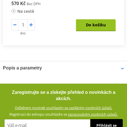
570 Kč
Bez DPH
Na cestě
Do košíku
(ks)
Popis a parametry
Krátké textilní rukavice JET-CITY
Krátké textilní rukavice se strečového materiálu se skvěle
Zaregistrujte se a získejte přehled o novinkách a
přizpůsobí pohybům ruky, takže neomezují jezdce. Jsou prodyšné.
akcích.
Všité chrániče a zesílení poskytují dostatek ochrany v případě
Odběrem novinek souhlasím se zasíláním osobních údajů.
pádu.
Registrací do eshopu souhlasíte se
zpracováním osobních údajů.
Textilní rukavice ze směsového materiálu (60% polyuretan, 40%
Přihlásit se
polyester)