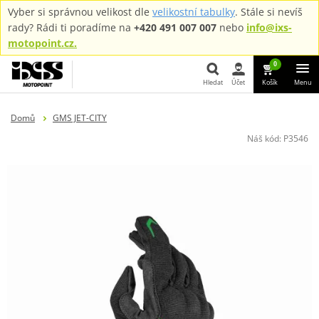
Vyber si správnou velikost dle
velikostní tabulky
. Stále si nevíš
rady? Rádi ti poradíme na
+420 491 007 007
nebo
info@ixs-
motopoint.cz.
0
Hledat
Účet
Košík
Menu
Hledat
Domů
GMS JET-CITY
Náš kód:
P3546