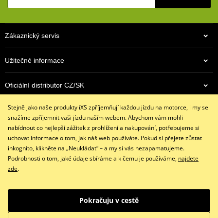
Bez podšívky
Všitý skořepinový chránič kloubů ruky
Zákaznický servis
Zdvojený materiál na dlani
Skvěle sedí díky 4 směrnému strečovému materálu
Užitečné informace
Všité pěnové chrániče
Všitý pěnový panel na dlani pro měkčí úchop
Oficiální distributor CZ/SK
Stahovací pásek se suchým zipem
Stejně jako naše produkty iXS zpříjemňují každou jízdu na motorce, i my se
Kontaktujte nás
size chart GMS
PDF
snažíme zpříjemnit vaši jízdu naším webem. Abychom vám mohli
GMS SIZES
+420 491 007 007
PDF
nabídnout co nejlepší zážitek z prohlížení a nakupování, potřebujeme si
info@ixs-motopoint.cz
uchovat informace o tom, jak náš web používáte. Pokud si přejete zůstat
Po - Pá (8:00 - 16:30)
inkognito, klikněte na „Neukládat“ – a my si vás nezapamatujeme.
Podrobnosti o tom, jaké údaje sbíráme a k čemu je používáme,
najdete
zde
.
Facebook
Instagram
Youtube
Pokračuju v cestě
Copyright © 2026 www.ixs-motopoint.cz
Všechna práva vyhrazena