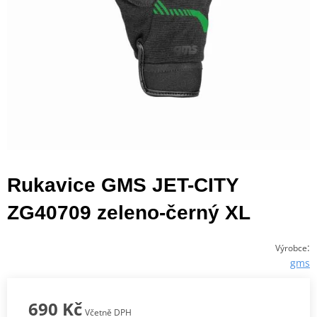
Rukavice GMS JET-CITY
ZG40709 zeleno-černý XL
:
Výrobce
gms
690 Kč
Včetně DPH