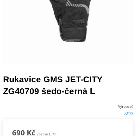
Rukavice GMS JET-CITY
ZG40709 šedo-černá L
:
Výrobce
gms
690 Kč
Včetně DPH