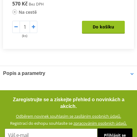
570 Kč
Bez DPH
Na cestě
Do košíku
(ks)
Popis a parametry
Krátké textilní rukavice JET-CITY
Krátké textilní rukavice se strečového materiálu se skvěle
Zaregistrujte se a získejte přehled o novinkách a
přizpůsobí pohybům ruky, takže neomezují jezdce. Jsou prodyšné.
akcích.
Všité chrániče a zesílení poskytují dostatek ochrany v případě
Odběrem novinek souhlasím se zasíláním osobních údajů.
pádu.
Registrací do eshopu souhlasíte se
zpracováním osobních údajů.
Textilní rukavice ze směsového materiálu (60% polyuretan, 40%
Přihlásit se
polyester)