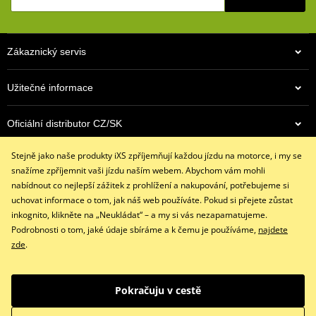
Bez podšívky
Všitý skořepinový chránič kloubů ruky
Zákaznický servis
Zdvojený materiál na dlani
Skvěle sedí díky 4 směrnému strečovému materálu
Užitečné informace
Všité pěnové chrániče
Všitý pěnový panel na dlani pro měkčí úchop
Oficiální distributor CZ/SK
Stahovací pásek se suchým zipem
Stejně jako naše produkty iXS zpříjemňují každou jízdu na motorce, i my se
Kontaktujte nás
size chart GMS
PDF
snažíme zpříjemnit vaši jízdu naším webem. Abychom vám mohli
GMS SIZES
+420 491 007 007
PDF
nabídnout co nejlepší zážitek z prohlížení a nakupování, potřebujeme si
info@ixs-motopoint.cz
uchovat informace o tom, jak náš web používáte. Pokud si přejete zůstat
Po - Pá (8:00 - 16:30)
inkognito, klikněte na „Neukládat“ – a my si vás nezapamatujeme.
Podrobnosti o tom, jaké údaje sbíráme a k čemu je používáme,
najdete
zde
.
Facebook
Instagram
Youtube
Pokračuju v cestě
Copyright © 2026 www.ixs-motopoint.cz
Všechna práva vyhrazena