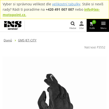
Vyber si správnou velikost dle
velikostní tabulky
. Stále si nevíš
rady? Rádi ti poradíme na
+420 491 007 007
nebo
info@ixs-
motopoint.cz.
0
Hledat
Účet
Košík
Menu
Hledat
Domů
GMS JET-CITY
Náš kód:
P3552