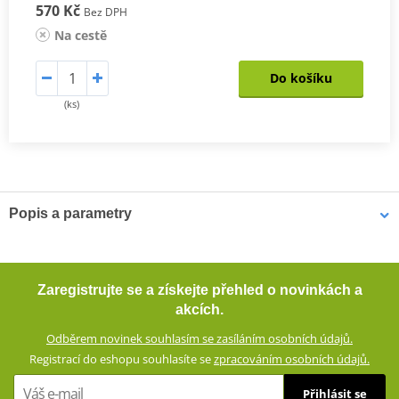
570 Kč
Bez DPH
Na cestě
Do košíku
(ks)
Popis a parametry
Krátké textilní rukavice JET-CITY
Krátké textilní rukavice se strečového materiálu se skvěle
Zaregistrujte se a získejte přehled o novinkách a
přizpůsobí pohybům ruky, takže neomezují jezdce. Jsou prodyšné.
akcích.
Všité chrániče a zesílení poskytují dostatek ochrany v případě
Odběrem novinek souhlasím se zasíláním osobních údajů.
pádu.
Registrací do eshopu souhlasíte se
zpracováním osobních údajů.
Textilní rukavice ze směsového materiálu (60% polyuretan, 40%
Přihlásit se
polyester)