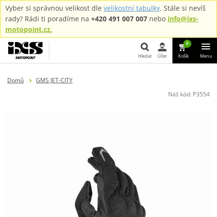
Vyber si správnou velikost dle
velikostní tabulky
. Stále si nevíš
rady? Rádi ti poradíme na
+420 491 007 007
nebo
info@ixs-
motopoint.cz.
0
Hledat
Účet
Košík
Menu
Hledat
Domů
GMS JET-CITY
Náš kód:
P3554