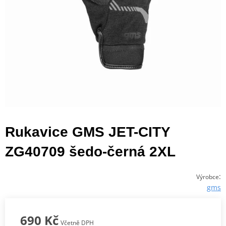
Rukavice GMS JET-CITY
ZG40709 šedo-černá 2XL
:
Výrobce
gms
690 Kč
Včetně DPH