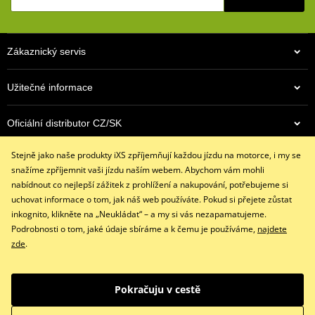
Bez podšívky
Všitý skořepinový chránič kloubů ruky
Zákaznický servis
Zdvojený materiál na dlani
Skvěle sedí díky 4 směrnému strečovému materálu
Užitečné informace
Všité pěnové chrániče
Všitý pěnový panel na dlani pro měkčí úchop
Oficiální distributor CZ/SK
Stahovací pásek se suchým zipem
Stejně jako naše produkty iXS zpříjemňují každou jízdu na motorce, i my se
Kontaktujte nás
size chart GMS
PDF
snažíme zpříjemnit vaši jízdu naším webem. Abychom vám mohli
GMS SIZES
+420 491 007 007
PDF
nabídnout co nejlepší zážitek z prohlížení a nakupování, potřebujeme si
info@ixs-motopoint.cz
uchovat informace o tom, jak náš web používáte. Pokud si přejete zůstat
Po - Pá (8:00 - 16:30)
inkognito, klikněte na „Neukládat“ – a my si vás nezapamatujeme.
Podrobnosti o tom, jaké údaje sbíráme a k čemu je používáme,
najdete
zde
.
Facebook
Instagram
Youtube
Pokračuju v cestě
Copyright © 2026 www.ixs-motopoint.cz
Všechna práva vyhrazena