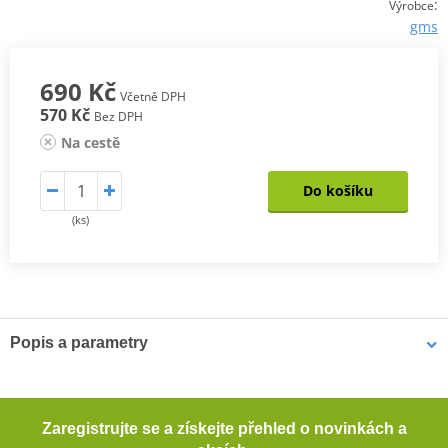
:
Výrobce
gms
690 Kč
Včetně DPH
570 Kč
Bez DPH
Na cestě
Do košíku
(ks)
Popis a parametry
Krátké textilní rukavice JET-CITY
Krátké textilní rukavice se strečového materiálu se skvěle
Zaregistrujte se a získejte přehled o novinkách a
přizpůsobí pohybům ruky, takže neomezují jezdce. Jsou prodyšné.