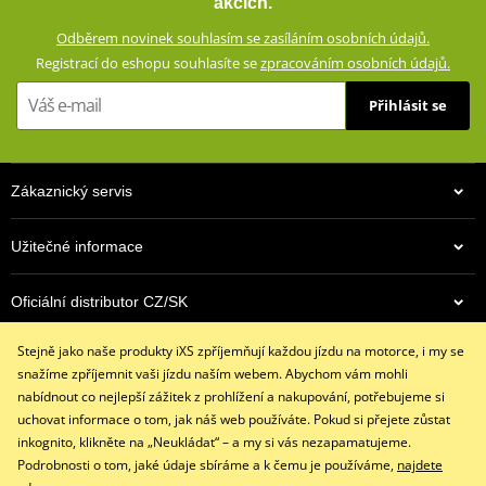
akcích.
Všité chrániče a zesílení poskytují dostatek ochrany v případě
Odběrem novinek souhlasím se zasíláním osobních údajů.
pádu.
Registrací do eshopu souhlasíte se
zpracováním osobních údajů.
Textilní rukavice ze směsového materiálu (60% polyuretan, 40%
Přihlásit se
polyester)
Bez podšívky
Všitý skořepinový chránič kloubů ruky
Zákaznický servis
Zdvojený materiál na dlani
Skvěle sedí díky 4 směrnému strečovému materálu
Užitečné informace
Všité pěnové chrániče
Všitý pěnový panel na dlani pro měkčí úchop
Oficiální distributor CZ/SK
Stahovací pásek se suchým zipem
Stejně jako naše produkty iXS zpříjemňují každou jízdu na motorce, i my se
Kontaktujte nás
size chart GMS
PDF
snažíme zpříjemnit vaši jízdu naším webem. Abychom vám mohli
GMS SIZES
+420 491 007 007
PDF
nabídnout co nejlepší zážitek z prohlížení a nakupování, potřebujeme si
info@ixs-motopoint.cz
uchovat informace o tom, jak náš web používáte. Pokud si přejete zůstat
Po - Pá (8:00 - 16:30)
inkognito, klikněte na „Neukládat“ – a my si vás nezapamatujeme.
Podrobnosti o tom, jaké údaje sbíráme a k čemu je používáme,
najdete