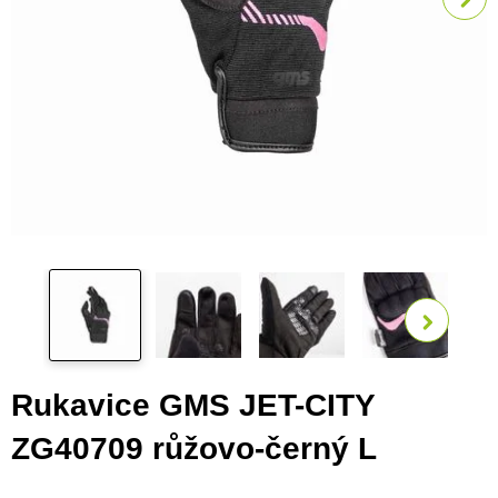
Zobra
Rukavice GMS JET-CITY
ZG40709 růžovo-černý L