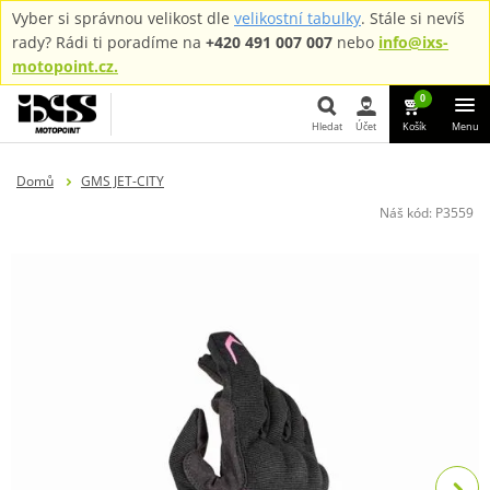
Vyber si správnou velikost dle
velikostní tabulky
. Stále si nevíš
rady? Rádi ti poradíme na
+420 491 007 007
nebo
info@ixs-
motopoint.cz.
0
Hledat
Účet
Košík
Menu
Hledat
Domů
GMS JET-CITY
Náš kód:
P3559