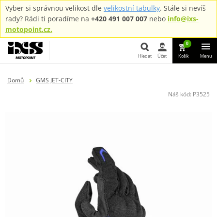
Vyber si správnou velikost dle
velikostní tabulky
. Stále si nevíš
rady? Rádi ti poradíme na
+420 491 007 007
nebo
info@ixs-
motopoint.cz.
0
Hledat
Účet
Košík
Menu
Hledat
Domů
GMS JET-CITY
Náš kód:
P3525