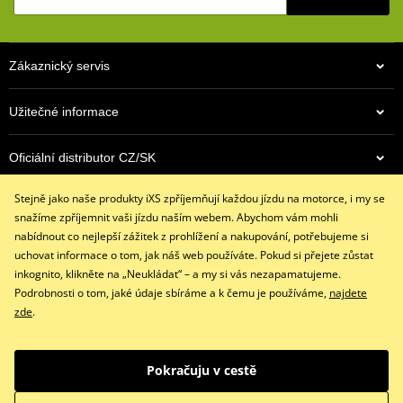
Bez podšívky
Všitý skořepinový chránič kloubů ruky
Zákaznický servis
Zdvojený materiál na dlani
Skvěle sedí díky 4 směrnému strečovému materálu
Užitečné informace
Všité pěnové chrániče
Všitý pěnový panel na dlani pro měkčí úchop
Oficiální distributor CZ/SK
Stahovací pásek se suchým zipem
Stejně jako naše produkty iXS zpříjemňují každou jízdu na motorce, i my se
Kontaktujte nás
size chart GMS
PDF
snažíme zpříjemnit vaši jízdu naším webem. Abychom vám mohli
+420 491 007 007
nabídnout co nejlepší zážitek z prohlížení a nakupování, potřebujeme si
info@ixs-motopoint.cz
uchovat informace o tom, jak náš web používáte. Pokud si přejete zůstat
Po - Pá (8:00 - 16:30)
inkognito, klikněte na „Neukládat“ – a my si vás nezapamatujeme.
Podrobnosti o tom, jaké údaje sbíráme a k čemu je používáme,
najdete
zde
.
Facebook
Instagram
Youtube
Pokračuju v cestě
Copyright © 2026 www.ixs-motopoint.cz
Všechna práva vyhrazena