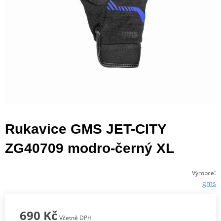
Rukavice GMS JET-CITY
ZG40709 modro-černý XL
:
Výrobce
gms
690 Kč
Včetně DPH