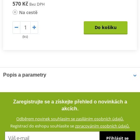
570 Kč
Bez DPH
Na cestě
Do košíku
(ks)
Popis a parametry
Krátké textilní rukavice JET-CITY
Krátké textilní rukavice se strečového materiálu se skvěle
Zaregistrujte se a získejte přehled o novinkách a
přizpůsobí pohybům ruky, takže neomezují jezdce. Jsou prodyšné.
akcích.
Všité chrániče a zesílení poskytují dostatek ochrany v případě
Odběrem novinek souhlasím se zasíláním osobních údajů.
pádu.
Registrací do eshopu souhlasíte se
zpracováním osobních údajů.
Textilní rukavice ze směsového materiálu (60% polyuretan, 40%
Přihlásit se
polyester)