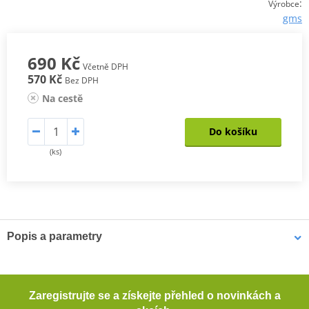
:
Výrobce
gms
690 Kč
Včetně DPH
570 Kč
Bez DPH
Na cestě
Do košíku
(ks)
Popis a parametry
Krátké textilní rukavice JET-CITY
Krátké textilní rukavice se strečového materiálu se skvěle
Zaregistrujte se a získejte přehled o novinkách a
přizpůsobí pohybům ruky, takže neomezují jezdce. Jsou prodyšné.