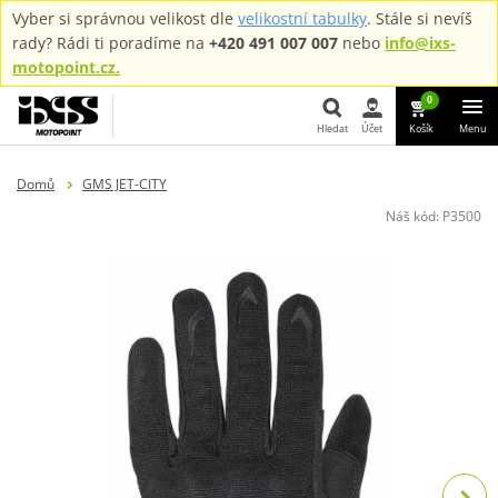
Vyber si správnou velikost dle
velikostní tabulky
. Stále si nevíš
rady? Rádi ti poradíme na
+420 491 007 007
nebo
info@ixs-
motopoint.cz.
0
Hledat
Účet
Košík
Menu
Hledat
Domů
GMS JET-CITY
Náš kód:
P3500