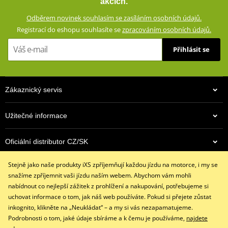
akcích.
Všité chrániče a zesílení poskytují dostatek ochrany v případě
Odběrem novinek souhlasím se zasíláním osobních údajů.
pádu.
Registrací do eshopu souhlasíte se
zpracováním osobních údajů.
Textilní rukavice ze směsového materiálu (60% polyuretan, 40%
Přihlásit se
polyester)
Bez podšívky
Všitý skořepinový chránič kloubů ruky
Zákaznický servis
Zdvojený materiál na dlani
Skvěle sedí díky 4 směrnému strečovému materálu
Užitečné informace
Všité pěnové chrániče
Všitý pěnový panel na dlani pro měkčí úchop
Oficiální distributor CZ/SK
Stahovací pásek se suchým zipem
Stejně jako naše produkty iXS zpříjemňují každou jízdu na motorce, i my se
Kontaktujte nás
size chart GMS
PDF
snažíme zpříjemnit vaši jízdu naším webem. Abychom vám mohli
+420 491 007 007
nabídnout co nejlepší zážitek z prohlížení a nakupování, potřebujeme si
info@ixs-motopoint.cz
uchovat informace o tom, jak náš web používáte. Pokud si přejete zůstat
Po - Pá (8:00 - 16:30)
inkognito, klikněte na „Neukládat“ – a my si vás nezapamatujeme.
Podrobnosti o tom, jaké údaje sbíráme a k čemu je používáme,
najdete