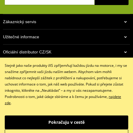
Bez podšívky
Všitý skořepinový chránič kloubů ruky
Zákaznický servis
Zdvojený materiál na dlani
Skvěle sedí díky 4 směrnému strečovému materálu
Užitečné informace
Všité pěnové chrániče
Všitý pěnový panel na dlani pro měkčí úchop
Oficiální distributor CZ/SK
Stahovací pásek se suchým zipem
Stejně jako naše produkty iXS zpříjemňují každou jízdu na motorce, i my se
Kontaktujte nás
size chart GMS
PDF
snažíme zpříjemnit vaši jízdu naším webem. Abychom vám mohli
+420 491 007 007
nabídnout co nejlepší zážitek z prohlížení a nakupování, potřebujeme si
info@ixs-motopoint.cz
uchovat informace o tom, jak náš web používáte. Pokud si přejete zůstat
Po - Pá (8:00 - 16:30)
inkognito, klikněte na „Neukládat“ – a my si vás nezapamatujeme.
Podrobnosti o tom, jaké údaje sbíráme a k čemu je používáme,
najdete
zde
.
Facebook
Instagram
Youtube
Pokračuju v cestě
Copyright © 2026 www.ixs-motopoint.cz
Všechna práva vyhrazena