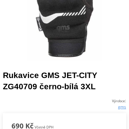
Rukavice GMS JET-CITY
ZG40709 černo-bílá 3XL
:
Výrobce
gms
690 Kč
Včetně DPH