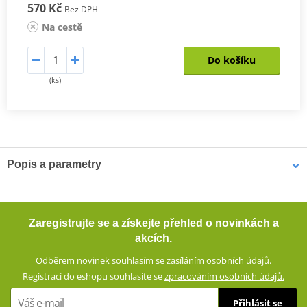
570 Kč
Bez DPH
Na cestě
Do košíku
(ks)
Popis a parametry
Krátké textilní rukavice JET-CITY
Krátké textilní rukavice se strečového materiálu se skvěle
Zaregistrujte se a získejte přehled o novinkách a
přizpůsobí pohybům ruky, takže neomezují jezdce. Jsou prodyšné.
akcích.
Všité chrániče a zesílení poskytují dostatek ochrany v případě
Odběrem novinek souhlasím se zasíláním osobních údajů.
pádu.
Registrací do eshopu souhlasíte se
zpracováním osobních údajů.
Textilní rukavice ze směsového materiálu (60% polyuretan, 40%
Přihlásit se
polyester)