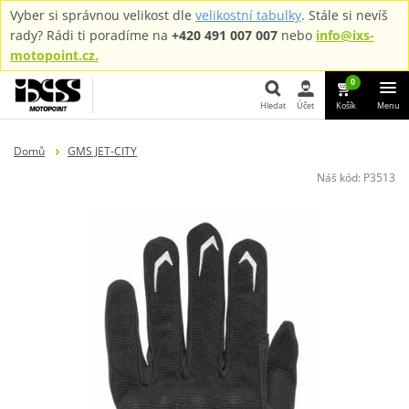
Vyber si správnou velikost dle
velikostní tabulky
. Stále si nevíš
rady? Rádi ti poradíme na
+420 491 007 007
nebo
info@ixs-
motopoint.cz.
0
Hledat
Účet
Košík
Menu
Hledat
Domů
GMS JET-CITY
Náš kód:
P3513