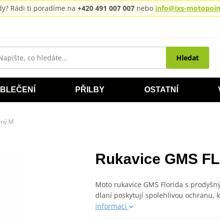
rady? Rádi ti poradíme na
+420 491 007 007
nebo
info@ixs-motopoint
Hledat
BLEČENÍ
PŘILBY
OSTATNÍ
rný M
Rukavice GMS FL
Moto rukavice GMS Florida s prodyš
dlaní poskytují spolehlivou ochranu, 
informací