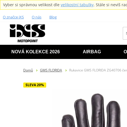
Vyber si správnou velikost dle
velikostní tabulky
. Stále si nevíš 
O značce iXS
O nás
Blog
NOVÁ KOLEKCE 2026
AIRBAG
O
Domů
GMS FLORIDA
Rukavice GMS FLORIDA ZG40706 če
SLEVA 20%