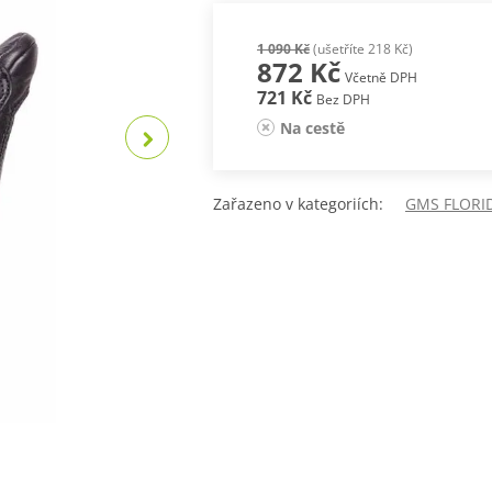
1 090 Kč
(ušetříte 218 Kč)
872 Kč
Včetně DPH
721 Kč
Bez DPH
Na cestě
Zařazeno v kategoriích:
GMS FLORI