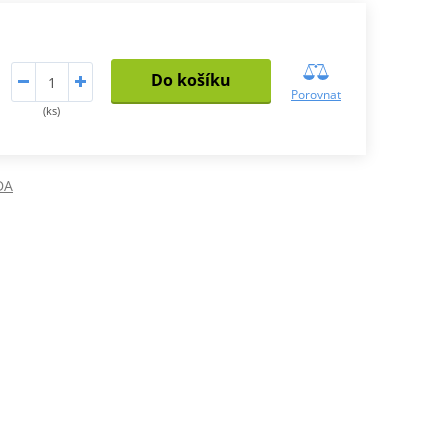
Do košíku
Porovnat
(ks)
DA