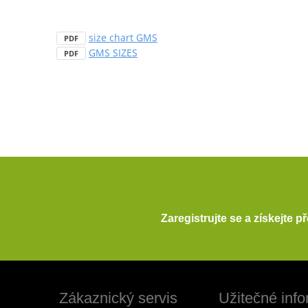
size chart GMS
PDF
GMS SIZES
PDF
Zaregistrujte se a získejte 
Zákaznický servis
Užitečné inf