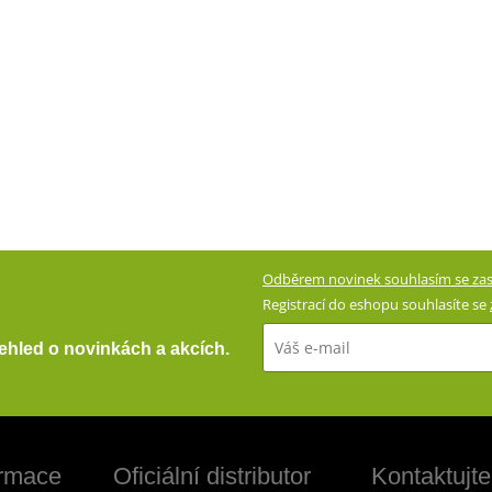
Odběrem novinek souhlasím se zas
Registrací do eshopu souhlasíte se
přehled o novinkách a akcích.
ormace
Oficiální distributor
Kontaktujte