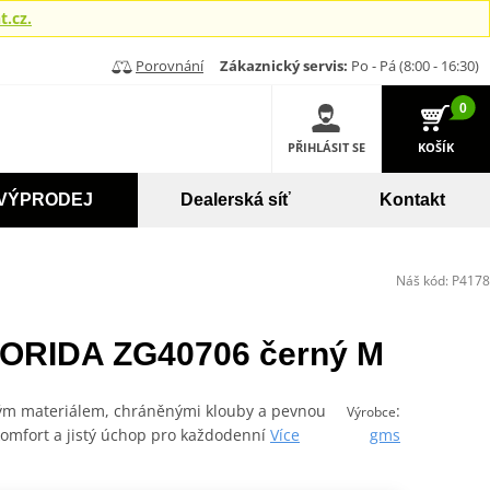
.cz.
Porovnání
Zákaznický servis:
Po - Pá (8:00 - 16:30)
0
PŘIHLÁSIT SE
KOŠÍK
VÝPRODEJ
Dealerská síť
Kontakt
Náš kód:
P4178
ORIDA ZG40706 černý M
ným materiálem, chráněnými klouby a pevnou
:
Výrobce
komfort a jistý úchop pro každodenní
Více
gms