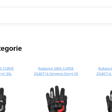
tegorie
S CURVE
Rukavice GMS CURVE
Rukavi
rný 3XL
ZG40714 červeno-černý XS
ZG40714 