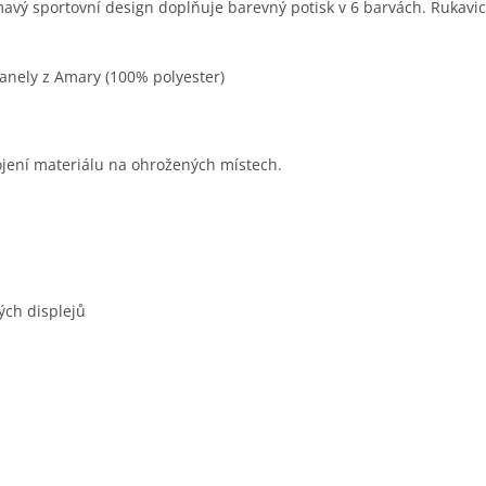
ímavý sportovní design doplňuje barevný potisk v 6 barvách. Rukavi
anely z Amary (100% polyester)
jení materiálu na ohrožených místech.
ých displejů