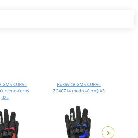
ce GMS CURVE
Rukavice GMS CURVE
Ru
červeno-černý
ZG40714 modro-černý XS
ZG407
3XL