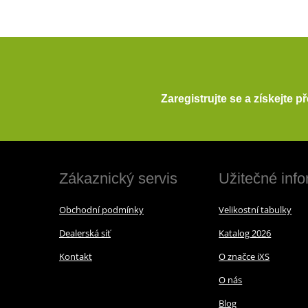
Zaregistrujte se a získejte 
Zákaznický servis
Užitečné inf
Obchodní podmínky
Velikostní tabulky
Dealerská síť
Katalog 2026
Kontakt
O značce iXS
O nás
Blog