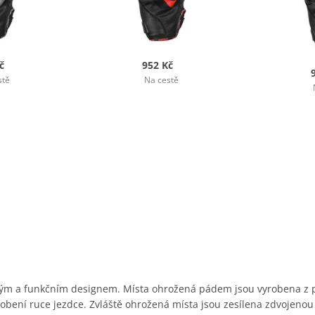
č
952 Kč
stě
Na cestě
ým a funkčním designem. Místa ohrožená pádem jsou vyrobena z p
sobení ruce jezdce. Zvláště ohrožená místa jsou zesílena zdvojenou 