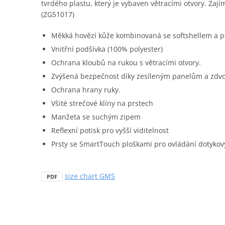
tvrdého plastu, který je vybaven větracími otvory. Zaj
(ZG51017)
Měkká hovězí kůže kombinovaná se softshellem a p
Vnitřní podšívka (100% polyester)
Ochrana kloubů na rukou s větracími otvory.
Zvýšená bezpečnost díky zesíleným panelům a zdvo
Ochrana hrany ruky.
Všité strečové klíny na prstech
Manžeta se suchým zipem
Reflexní potisk pro vyšší viditelnost
Prsty se SmartTouch ploškami pro ovládání dotykov
size chart GMS
PDF