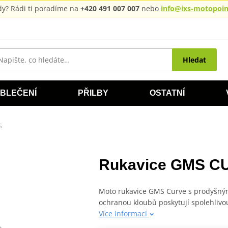
rady? Rádi ti poradíme na
+420 491 007 007
nebo
info@ixs-motopoint
Hledat
BLEČENÍ
PŘILBY
OSTATNÍ
S
Rukavice GMS CU
Moto rukavice GMS Curve s prodyšný
ochranou kloubů poskytují spolehlivo
Více informací