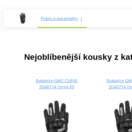
Popis a parametry
Nejoblíbenější kousky z ka
Rukavice GMS CURVE
Rukavice GM
ZG40714 černý XS
ZG40714 če