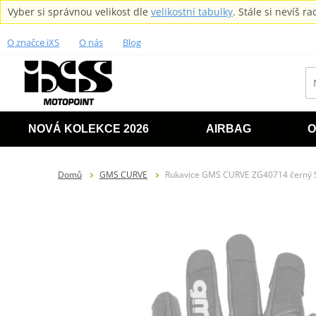
Vyber si správnou velikost dle
velikostní tabulky
. Stále si nevíš 
O značce iXS
O nás
Blog
NOVÁ KOLEKCE 2026
AIRBAG
O
Domů
GMS CURVE
Rukavice GMS CURVE ZG40714 černý 