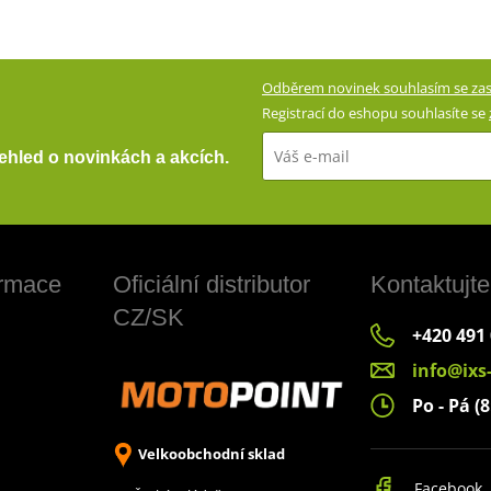
Odběrem novinek souhlasím se zas
Registrací do eshopu souhlasíte se
přehled o novinkách a akcích.
ormace
Oficiální distributor
Kontaktujte
CZ/SK
+420 491
info@ixs
Po - Pá (8
Velkoobchodní sklad
Facebook