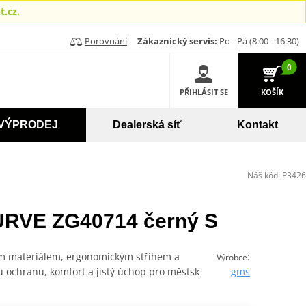
.cz.
Porovnání
Zákaznický servis:
Po - Pá (8:00 - 16:30)
0
PŘIHLÁSIT SE
KOŠÍK
VÝPRODEJ
Dealerská síť
Kontakt
Náš kód:
P3426
RVE ZG40714 černý S
m materiálem, ergonomickým střihem a
:
Výrobce
u ochranu, komfort a jistý úchop pro městsk
gms