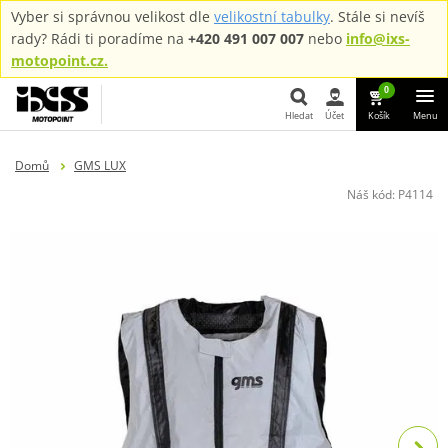
Vyber si správnou velikost dle
velikostní tabulky
. Stále si nevíš
rady? Rádi ti poradíme na
+420 491 007 007
nebo
info@ixs-
motopoint.cz.
0
Hledat
Účet
Košík
Menu
Hledat
Domů
GMS LUX
Náš kód:
P4114