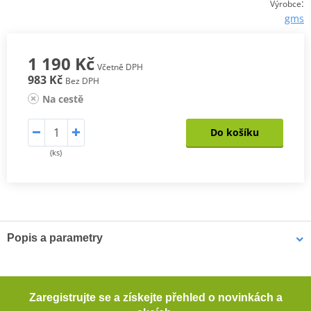
:
Výrobce
gms
1 190 Kč
Včetně DPH
983 Kč
Bez DPH
Na cestě
Do košíku
(ks)
Popis a parametry
Reflexní výstražná vesta GMS Lux
Nezáleží na tom, jestli jedete na motocyklu, na skútru, na kole,
Zaregistrujte se a získejte přehled o novinkách a
nebo jdete pěšky po silnici, vždy se vyplatí být vidět. Proto jsme