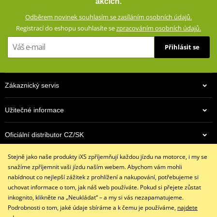
akcích.
vyvinuli tuto reflexní vestu, díky které vás vás řidiči nepřehlédnou
Odběrem novinek souhlasím se zasíláním osobních údajů.
ani za snížené viditelnosti. Vesta je celá ušitá z plně reflexního
Registrací do eshopu souhlasíte se
zpracováním osobních údajů.
polyesteru, který dokonale odráží i zbytkové dopadající světlo a tím
zvyšuje vaši pasivní bezpečnost. Vesta je díky strečovým panelům
Přihlásit se
na bocích velmi pohodlná, takže se dobře nosí na jakékoli
oblečení.
Plně reflexní polyester (100%)
Zákaznický servis
Síťová podšívka (100%)
Boční strečové panely s nastavením suchým zipem
Užitečné informace
size chart GMS
PDF
Oficiální distributor CZ/SK
GMS SIZES
PDF
Stejně jako naše produkty iXS zpříjemňují každou jízdu na motorce, i my se
Kontaktujte nás
snažíme zpříjemnit vaši jízdu naším webem. Abychom vám mohli
+420 491 007 007
nabídnout co nejlepší zážitek z prohlížení a nakupování, potřebujeme si
info@ixs-motopoint.cz
uchovat informace o tom, jak náš web používáte. Pokud si přejete zůstat
Po - Pá (8:00 - 16:30)
inkognito, klikněte na „Neukládat“ – a my si vás nezapamatujeme.
Podrobnosti o tom, jaké údaje sbíráme a k čemu je používáme,
najdete