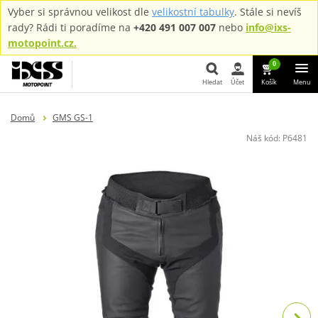
Vyber si správnou velikost dle
velikostní tabulky
. Stále si nevíš
rady? Rádi ti poradíme na
+420 491 007 007
nebo
info@ixs-
motopoint.cz.
0
Hledat
Účet
Košík
Menu
Hledat
Domů
GMS GS-1
Náš kód:
P6481