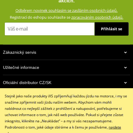
akcích.
Všité kapsy pro chrániče v oblasti kolen
Odběrem novinek souhlasím se zasíláním osobních údajů.
Vyjímatelné chrániče Level 2 na kyčlích a kolenou
Registrací do eshopu souhlasíte se
zpracováním osobních údajů.
Zdvojená kůže v oblastech náchylných při pádu
Přihlásit se
Perforované panely na stehnech
Antibakteriální podšívka se strečovými vsadkami Lycra®
Harmonikové kožené strečové panely v oblasti kolen
Zákaznický servis
Velké Kevlar® strečové panely na stehnech, zadní straně kolen
a lýtkách
Užitečné informace
Strečový pas a zapínání na suchý zip
Neopren na koncích nohavic
Oficiální distributor CZ/SK
YKK® auto-lock zipy na koncích nohavic
Spojovací zip YKK® 8VS
Stejně jako naše produkty iXS zpříjemňují každou jízdu na motorce, i my se
Kontaktujte nás
Přední zip YKK® 8VS
snažíme zpříjemnit vaši jízdu naším webem. Abychom vám mohli
+420 491 007 007
nabídnout co nejlepší zážitek z prohlížení a nakupování, potřebujeme si
Kompatibilní s: BUNDA GS-1 ZG73001
info@ixs-motopoint.cz
uchovat informace o tom, jak náš web používáte. Pokud si přejete zůstat
Po - Pá (8:00 - 16:30)
inkognito, klikněte na „Neukládat“ – a my si vás nezapamatujeme.
size chart GMS
PDF
Podrobnosti o tom, jaké údaje sbíráme a k čemu je používáme,
najdete
GMS SIZE
PDF