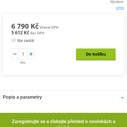
:
Výrobce
gms
6 790 Kč
Včetně DPH
5 612 Kč
Bez DPH
Na cestě
Do košíku
(ks)
Popis a parametry
Kožené kalhoty GS-1
Přiléhavý střih s předtvarovanými nohavicemi
Zaregistrujte se a získejte přehled o novinkách a
Vysoce kvalitní matná hovězí kůže