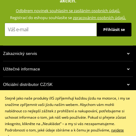
akcích.
Všité kapsy pro chrániče v oblasti kolen
Odběrem novinek souhlasím se zasíláním osobních údajů.
Vyjímatelné chrániče Level 2 na kyčlích a kolenou
Registrací do eshopu souhlasíte se
zpracováním osobních údajů.
Zdvojená kůže v oblastech náchylných při pádu
Přihlásit se
Perforované panely na stehnech
Antibakteriální podšívka se strečovými vsadkami Lycra®
Harmonikové kožené strečové panely v oblasti kolen
Zákaznický servis
Velké Kevlar® strečové panely na stehnech, zadní straně kolen
a lýtkách
Užitečné informace
Strečový pas a zapínání na suchý zip
Neopren na koncích nohavic
Oficiální distributor CZ/SK
YKK® auto-lock zipy na koncích nohavic
Spojovací zip YKK® 8VS
Stejně jako naše produkty iXS zpříjemňují každou jízdu na motorce, i my se
Kontaktujte nás
Přední zip YKK® 8VS
snažíme zpříjemnit vaši jízdu naším webem. Abychom vám mohli
+420 491 007 007
nabídnout co nejlepší zážitek z prohlížení a nakupování, potřebujeme si
Kompatibilní s: BUNDA GS-1 ZG73001
info@ixs-motopoint.cz
uchovat informace o tom, jak náš web používáte. Pokud si přejete zůstat
Po - Pá (8:00 - 16:30)
inkognito, klikněte na „Neukládat“ – a my si vás nezapamatujeme.
size chart GMS
PDF
Podrobnosti o tom, jaké údaje sbíráme a k čemu je používáme,
najdete
GMS SIZE
PDF