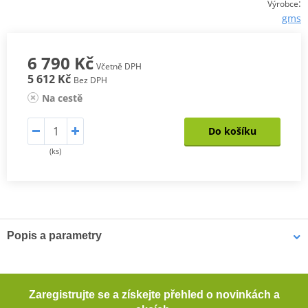
:
Výrobce
gms
6 790 Kč
Včetně DPH
5 612 Kč
Bez DPH
Na cestě
Do košíku
(ks)
Popis a parametry
Kožené kalhoty GS-1
Přiléhavý střih s předtvarovanými nohavicemi
Zaregistrujte se a získejte přehled o novinkách a
Vysoce kvalitní matná hovězí kůže