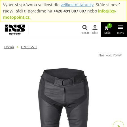
Vyber si správnou velikost dle
velikostní tabulky
. Stále si nevíš
rady? Rádi ti poradíme na
+420 491 007 007
nebo
info@ixs-
motopoint.cz.
0
Hledat
Účet
Košík
Menu
Hledat
Domů
GMS GS-1
Náš kód:
P6491