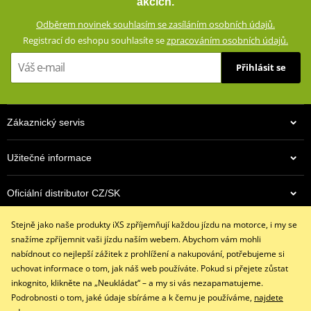
akcích.
Všité kapsy pro chrániče v oblasti kolen
Odběrem novinek souhlasím se zasíláním osobních údajů.
Vyjímatelné chrániče Level 2 na kyčlích a kolenou
Registrací do eshopu souhlasíte se
zpracováním osobních údajů.
Zdvojená kůže v oblastech náchylných při pádu
Přihlásit se
Perforované panely na stehnech
Antibakteriální podšívka se strečovými vsadkami Lycra®
Harmonikové kožené strečové panely v oblasti kolen
Zákaznický servis
Velké Kevlar® strečové panely na stehnech, zadní straně kolen
a lýtkách
Užitečné informace
Strečový pas a zapínání na suchý zip
Neopren na koncích nohavic
Oficiální distributor CZ/SK
YKK® auto-lock zipy na koncích nohavic
Spojovací zip YKK® 8VS
Stejně jako naše produkty iXS zpříjemňují každou jízdu na motorce, i my se
Kontaktujte nás
Přední zip YKK® 8VS
snažíme zpříjemnit vaši jízdu naším webem. Abychom vám mohli
+420 491 007 007
nabídnout co nejlepší zážitek z prohlížení a nakupování, potřebujeme si
Kompatibilní s: BUNDA GS-1 ZG73001
info@ixs-motopoint.cz
uchovat informace o tom, jak náš web používáte. Pokud si přejete zůstat
Po - Pá (8:00 - 16:30)
inkognito, klikněte na „Neukládat“ – a my si vás nezapamatujeme.
size chart GMS
PDF
Podrobnosti o tom, jaké údaje sbíráme a k čemu je používáme,
najdete
GMS SIZE
PDF