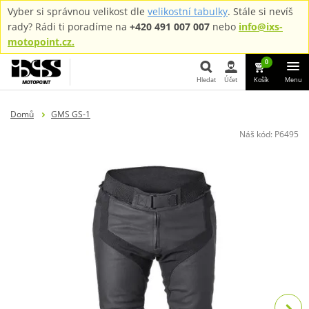
Vyber si správnou velikost dle
velikostní tabulky
. Stále si nevíš
rady? Rádi ti poradíme na
+420 491 007 007
nebo
info@ixs-
motopoint.cz.
0
Hledat
Účet
Košík
Menu
Hledat
Domů
GMS GS-1
Náš kód:
P6495