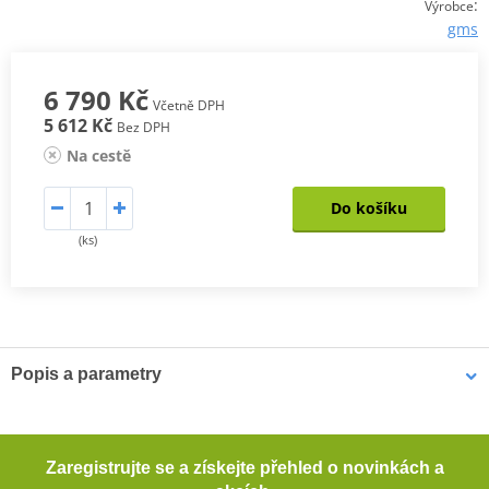
:
Výrobce
gms
6 790 Kč
Včetně DPH
5 612 Kč
Bez DPH
Na cestě
Do košíku
(ks)
Popis a parametry
Kožené kalhoty GS-1
Přiléhavý střih s předtvarovanými nohavicemi
Zaregistrujte se a získejte přehled o novinkách a
Vysoce kvalitní matná hovězí kůže