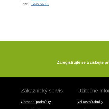
GMS SIZES
PDF
Zaregistrujte se a získejte 
Zákaznický servis
Užitečné inf
Obchodní podmínky
Velikostní tabulky