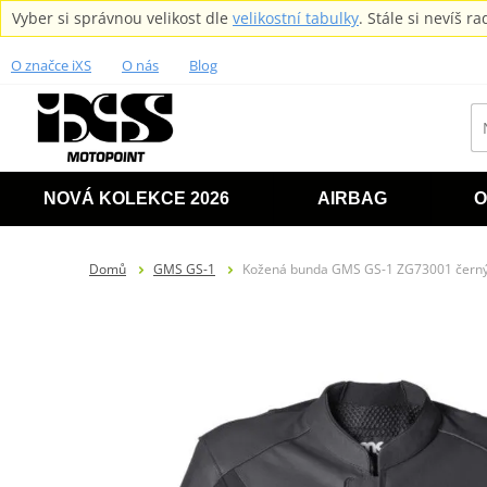
Vyber si správnou velikost dle
velikostní tabulky
. Stále si nevíš 
O značce iXS
O nás
Blog
NOVÁ KOLEKCE 2026
AIRBAG
O
Domů
GMS GS-1
Kožená bunda GMS GS-1 ZG73001 čern