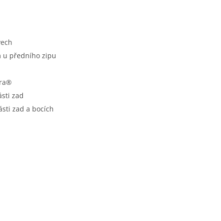
vech
m u předního zipu
cra®
sti zad
ásti zad a bocích