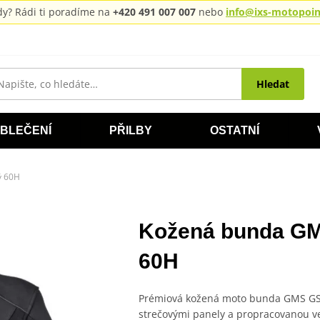
rady? Rádi ti poradíme na
+420 491 007 007
nebo
info@ixs-motopoint
Hledat
BLEČENÍ
PŘILBY
OSTATNÍ
ý 60H
Kožená bunda GM
60H
Prémiová kožená moto bunda GMS GS-1
strečovými panely a propracovanou ve