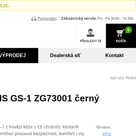
.cz.
Porovnání
Zákaznický servis:
Po - Pá (8:00 - 16:30)
0
PŘIHLÁSIT SE
KOŠÍK
VÝPRODEJ
Dealerská síť
Kontakt
Náš kód:
P6464
S GS-1 ZG73001 černý
 z hovězí kůže s CE chrániči, Kevlar®
:
Výrobce
ntilací posouvá bezpečnost, komfort i sty
gms