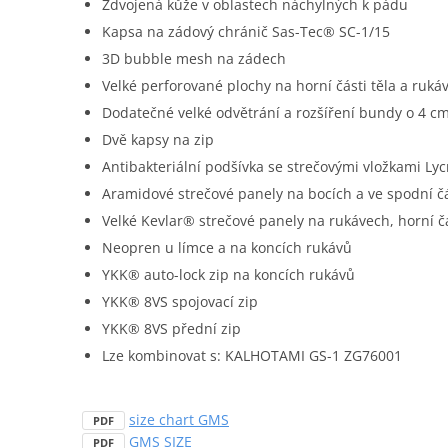
Zdvojená kůže v oblastech náchylných k pádu
Kapsa na zádový chránič Sas-Tec® SC-1/15
3D bubble mesh na zádech
Velké perforované plochy na horní části těla a ruká
Dodatečné velké odvětrání a rozšíření bundy o 4 c
Dvě kapsy na zip
Antibakteriální podšívka se strečovými vložkami Ly
Aramidové strečové panely na bocích a ve spodní čá
Velké Kevlar® strečové panely na rukávech, horní č
Neopren u límce a na koncích rukávů
YKK® auto-lock zip na koncích rukávů
YKK® 8VS spojovací zip
YKK® 8VS přední zip
Lze kombinovat s: KALHOTAMI GS-1 ZG76001
size chart GMS
PDF
GMS SIZE
PDF