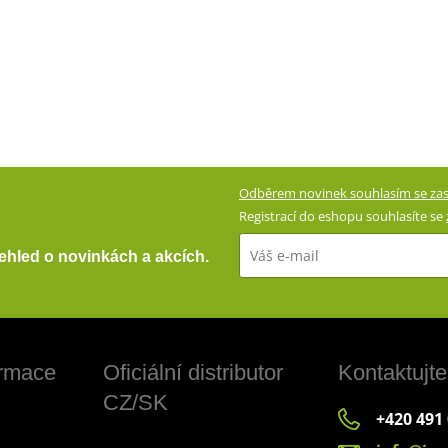
Odběrem novinek souhlasím se zas
Registrací do eshopu souhlasíte se
přehled o novinkách a akcích.
ormace
Oficiální distributor
Kontaktujte
CZ/SK
+420 491