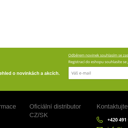
Odběrem novinek souhlasím se zas
Registrací do eshopu souhlasíte se
přehled o novinkách a akcích.
ormace
Oficiální distributor
Kontaktujte
CZ/SK
+420 491