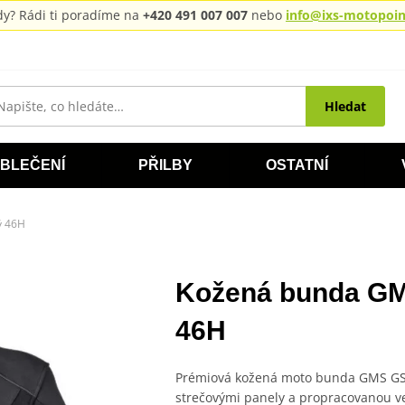
rady? Rádi ti poradíme na
+420 491 007 007
nebo
info@ixs-motopoint
Hledat
BLEČENÍ
PŘILBY
OSTATNÍ
ý 46H
Kožená bunda GM
46H
Prémiová kožená moto bunda GMS GS-1
strečovými panely a propracovanou ve