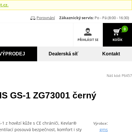
.cz.
Porovnání
Zákaznický servis:
Po - Pá (8:00 - 16:30)
0
PŘIHLÁSIT SE
KOŠÍK
VÝPRODEJ
Dealerská síť
Kontakt
Náš kód:
P6457
S GS-1 ZG73001 černý
 z hovězí kůže s CE chrániči, Kevlar®
:
Výrobce
ntilací posouvá bezpečnost, komfort i sty
gms