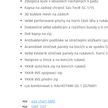
Zdvojená kůže v oblastech náchylných k pádu
Kapsa na zádový chránič Sas-Tec® SC-1/15
3D bubble mesh na zádech
Velké perforované plochy na horní části těla a ruká
Dodatečné velké odvětrání a rozšíření bundy o 4 c
Dvě kapsy na zip
Antibakteriální podšívka se strečovými vložkami Ly
Aramidové strečové panely na bocích a ve spodní čá
Velké Kevlar® strečové panely na rukávech, horní č
Neopren u límce a na koncích rukávů
YKK® auto-lock zip na koncích rukávů
YKK® 8VS spojovací zip
YKK® 8VS přední zip
Lze kombinovat s: KALHOTAMI GS-1 ZG76001
size chart GMS
PDF
GMS SIZE
PDF