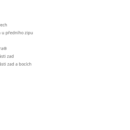
vech
m u předního zipu
cra®
sti zad
ásti zad a bocích