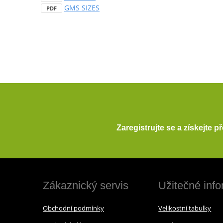
GMS SIZES
PDF
Zaregistrujte se a získejte 
Zákaznický servis
Užitečné inf
Obchodní podmínky
Velikostní tabulky