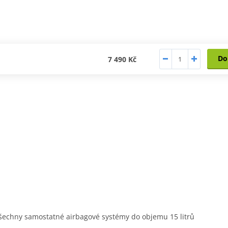
Do
7 490 Kč
 všechny samostatné airbagové systémy do objemu 15 litrů