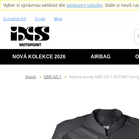
Vyber si správnou velikost dle
velikostní tabulky
. Stále si nevíš 
O značce iXS
O nás
Blog
NOVÁ KOLEKCE 2026
AIRBAG
O
Domů
GMS GS-1
Kožená bunda GMS GS-1 ZG73001 čern