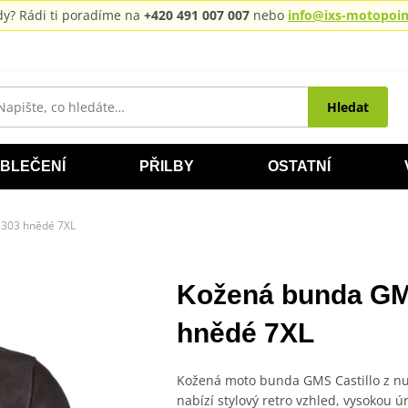
rady? Rádi ti poradíme na
+420 491 007 007
nebo
info@ixs-motopoint
Hledat
BLEČENÍ
PŘILBY
OSTATNÍ
303 hnědé 7XL
Kožená bunda G
hnědé 7XL
Kožená moto bunda GMS Castillo z nub
nabízí stylový retro vzhled, vysokou