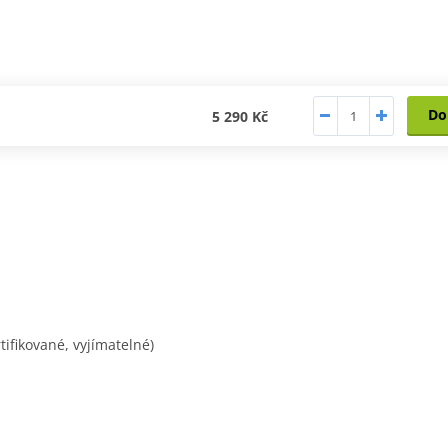
Do
5 290 Kč
tifikované, vyjímatelné)