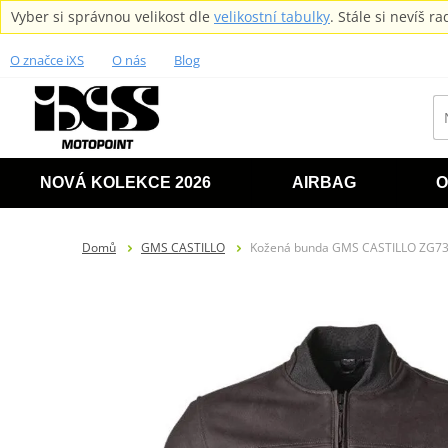
Vyber si správnou velikost dle
velikostní tabulky
. Stále si nevíš 
O značce iXS
O nás
Blog
NOVÁ KOLEKCE 2026
AIRBAG
O
Domů
GMS CASTILLO
Kožená bunda GMS CASTILLO ZG73