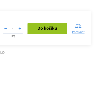
Do košíku
Porovnat
(ks)
LLO