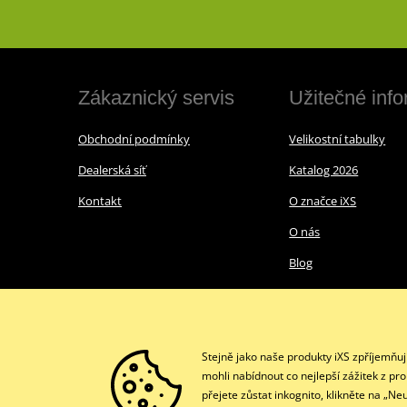
Zákaznický servis
Užitečné inf
Obchodní podmínky
Velikostní tabulky
Dealerská síť
Katalog 2026
Kontakt
O značce iXS
O nás
Blog
Stejně jako naše produkty iXS zpříjemňu
mohli nabídnout co nejlepší zážitek z pr
přejete zůstat inkognito, klikněte na „N