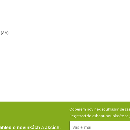
 (AA)
Odběrem novinek souhlasím se zas
Registrací do eshopu souhlasíte se
přehled o novinkách a akcích.