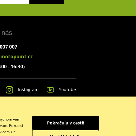
 nás
 007 007
-motopoint.cz
:00 - 16:30)
Instagram
Youtube
 Abychom vám
Pokračuju v cestě
váte. Pokud si
 k čemu je