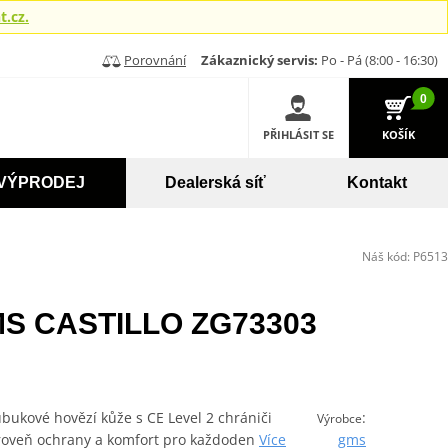
.cz.
Porovnání
Zákaznický servis:
Po - Pá (8:00 - 16:30)
0
PŘIHLÁSIT SE
KOŠÍK
VÝPRODEJ
Dealerská síť
Kontakt
Náš kód:
P6513
MS CASTILLO ZG73303
ukové hovězí kůže s CE Level 2 chrániči
:
Výrobce
 úroveň ochrany a komfort pro každoden
Více
gms