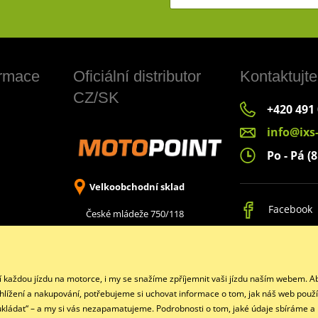
ormace
Oficiální distributor
Kontaktujte
CZ/SK
+420 491
info@ixs
Po - Pá (8
Velkoobchodní sklad
Facebook
České mládeže 750/118
Liberec 8, 460 08
jí každou jízdu na motorce, i my se snažíme zpříjemnit vaši jízdu naším webem.
ohlížení a nakupování, potřebujeme si uchovat informace o tom, jak náš web použí
eukládat“ – a my si vás nezapamatujeme. Podrobnosti o tom, jaké údaje sbíráme a