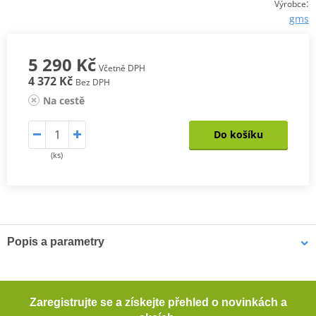
:
Výrobce
gms
5 290 Kč
Včetně DPH
4 372 Kč
Bez DPH
Na cestě
Do košíku
(ks)
Popis a parametry
Kožená bunda Castillo
Nubuková kůže
Zaregistrujte se a získejte přehled o novinkách a
Výškově nastavitelné chrániče loktů a ramen (CE certifikované,