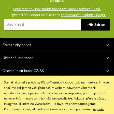
akcích.
vyjímatelné)
Odběrem novinek souhlasím se zasíláním osobních údajů.
Síťovaná podšívka (100% polyester)
Registrací do eshopu souhlasíte se
zpracováním osobních údajů.
Elastické manžety rukávů, pasu a límce
Přihlásit se
Boční kapsy
Kapsy se zipy
Kapsy na kožené podšívce
Zákaznický servis
Krátký spojovací zip (20 cm) YKK® 8VS
Poutko pro spojení s džínami
Užitečné informace
Konstrukce testována podle normy EN17092-3:2020 (AA)
GMS SIZE
Oficiální distributor CZ/SK
PDF
GMS SIZES
PDF
Stejně jako naše produkty iXS zpříjemňují každou jízdu na motorce, i my se
Kontaktujte nás
snažíme zpříjemnit vaši jízdu naším webem. Abychom vám mohli
+420 491 007 007
nabídnout co nejlepší zážitek z prohlížení a nakupování, potřebujeme si
info@ixs-motopoint.cz
uchovat informace o tom, jak náš web používáte. Pokud si přejete zůstat
Po - Pá (8:00 - 16:30)
inkognito, klikněte na „Neukládat“ – a my si vás nezapamatujeme.
Podrobnosti o tom, jaké údaje sbíráme a k čemu je používáme,
najdete