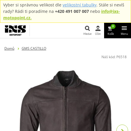
Vyber si správnou velikost dle
velikostní tabulky
. Stále si nevíš
rady? Rádi ti poradíme na
+420 491 007 007
nebo
info@ixs-
motopoint.cz.
0
Hledat
Účet
Košík
Menu
Hledat
Domů
GMS CASTILLO
Náš kód:
P6518