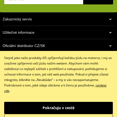
Dlaň s dvojitou vrstvou kůže
Bříško dlaně s polstrováním
1 592 Kč
1 399 Kč
Zákaznický servis
Kůže na prstech perforovaná pro lepší tepelný komfort
Skladem
Skladem
Vnější švy na prstech přináší vyšší komfort
Užitečné informace
Skryté měkké chrániče na kloubech prstů
Nastavení obvodu manžety pomocí suchého zipu
Oficiální distributor CZ/SK
Bezpečnost: v souladu se standardem EN13594:2015
Stejně jako naše produkty iXS zpříjemňují každou jízdu na motorce, i my se
Kontaktujte nás
Vnější materiál: kozí kůže
snažíme zpříjemnit vaši jízdu naším webem. Abychom vám mohli
+420 491 007 007
nabídnout co nejlepší zážitek z prohlížení a nakupování, potřebujeme si
Podšívka: 100% polyester
info@ixs-motopoint.cz
uchovat informace o tom, jak náš web používáte. Pokud si přejete zůstat
Po - Pá (8:00 - 16:30)
inkognito, klikněte na „Neukládat“ – a my si vás nezapamatujeme.
Ochrana kloubů: 100% polyuretan
Podrobnosti o tom, jaké údaje sbíráme a k čemu je používáme,
najdete
zde
.
Velikosti: S-3XL
Facebook
Instagram
Youtube
Pokračuju v cestě
Copyright © 2026 www.ixs-motopoint.cz
Všechna práva vyhrazena