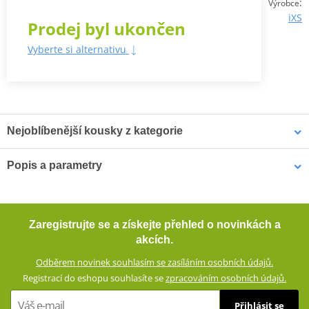
:
Výrobce
iXS
Prodej byl ukončen
Vyberte si alternativu
Nejoblíbenější kousky z kategorie
Popis a parametry
Klasické dámské rukavice
Klasické rukavice iXS LD
Klasické kožené rukavice Cruiser
iXS URBAN ST-PLUS černé
CRUISER hnědé
Krátké kožené rukavice s klasickým střihem a designem vyrobené z
Zaregistrujte se a získejte přehled o novinkách a
jemné kozí kůže. Rukavice jsou velmi elegantní a stylové. Díky
akcích.
konstrukci z kvalitní kozí kůže jsou i pohodlné a dobře se nosí.
Odběrem novinek souhlasím se zasíláním osobních údajů.
Promyšlená konstrukce se zdvojenými vrstvami kůže se všitými
Registrací do eshopu souhlasíte se
zpracováním osobních údajů.
chrániči na kloubech rukou zajišťuje dostatečnou míru ochrany.
Přihlásit se
Lehká textilní podšívka