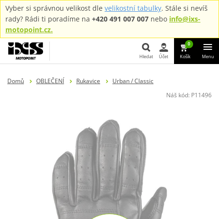
Vyber si správnou velikost dle
velikostní tabulky
. Stále si nevíš
rady? Rádi ti poradíme na
+420 491 007 007
nebo
info@ixs-
motopoint.cz.
0
Hledat
Účet
Košík
Menu
Hledat
Domů
OBLEČENÍ
Rukavice
Urban / Classic
Náš kód:
P11496