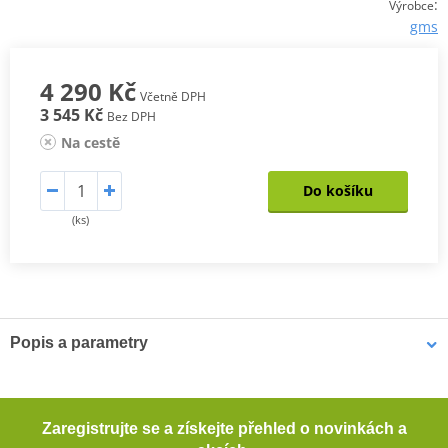
:
Výrobce
gms
4 290 Kč
Včetně DPH
3 545 Kč
Bez DPH
Na cestě
Do košíku
(ks)
Popis a parametry
Motocyklové kalhoty GMS LIZARD CARGO
Pohodlné kalhoty z džínoviny s příměsí elastanu s praktickými
Zaregistrujte se a získejte přehled o novinkách a
uzavíratelnými cargo kapsami na stehnech.