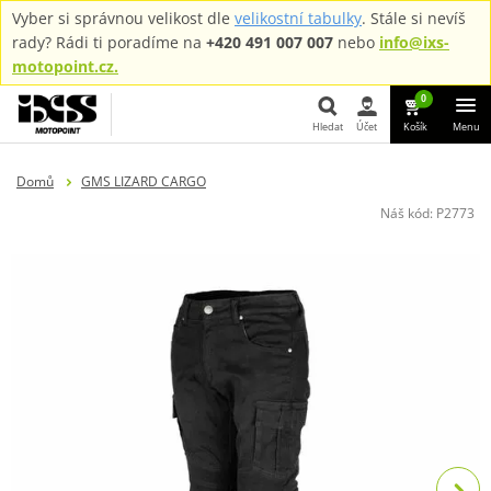
Vyber si správnou velikost dle
velikostní tabulky
. Stále si nevíš
rady? Rádi ti poradíme na
+420 491 007 007
nebo
info@ixs-
motopoint.cz.
0
Hledat
Účet
Košík
Menu
Hledat
Domů
GMS LIZARD CARGO
Náš kód:
P2773