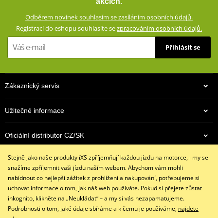
akcích.
Odběrem novinek souhlasím se zasíláním osobních údajů.
Kalhoty skvěle padnou, díky elastickým harmonikovým panelům
nad koleny a příměsi spandexu se dobře přizpůsobí jízdní pozici
Registrací do eshopu souhlasíte se
zpracováním osobních údajů.
na motocyklu a neomezují pohodlí jezdce.
Přihlásit se
Bezpečnost zajišťují panely z kevlaru a CE certifikované chrániče
na impaktních místech.
Zákaznický servis
Džíny s klasickými 5 kapsami
Dostupné ve 3 barevných variantách
Užitečné informace
Vnější materiál 98% bavlna, 2% spandex
Podšívka 100% polyester
Oficiální distributor CZ/SK
Ochranné panely: 60% aramid (Kevlar®) na impaktních
místech, 40% polyester
Stejně jako naše produkty iXS zpříjemňují každou jízdu na motorce, i my se
Kontaktujte nás
2 cargo kapsy na stechnech s uzavíráním na suché zipy
snažíme zpříjemnit vaši jízdu naším webem. Abychom vám mohli
+420 491 007 007
nabídnout co nejlepší zážitek z prohlížení a nakupování, potřebujeme si
Strečové harmonikové panely na koleni
info@ixs-motopoint.cz
uchovat informace o tom, jak náš web používáte. Pokud si přejete zůstat
Síťová podšívka od pasu po kolena
Po - Pá (8:00 - 16:30)
inkognito, klikněte na „Neukládat“ – a my si vás nezapamatujeme.
Výškově nastavitelné vyjímatelné CE certifikované chrániče
Podrobnosti o tom, jaké údaje sbíráme a k čemu je používáme,
najdete
kolen a kyčlí