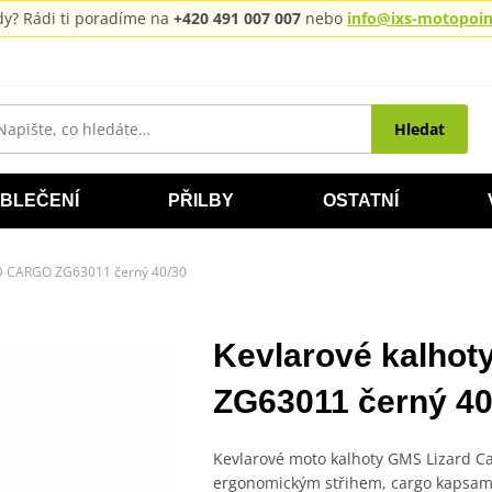
rady? Rádi ti poradíme na
+420 491 007 007
nebo
info@ixs-motopoint
Hledat
BLEČENÍ
PŘILBY
OSTATNÍ
RD CARGO ZG63011 černý 40/30
Kevlarové kalho
ZG63011 černý 40
Kevlarové moto kalhoty GMS Lizard C
ergonomickým střihem, cargo kapsami