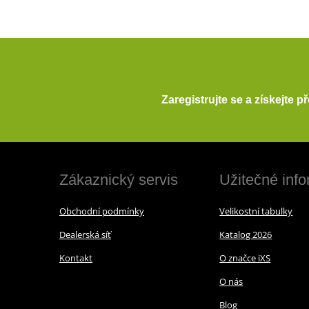
Zaregistrujte se a získejte 
Zákaznický servis
Užitečné inf
Obchodní podmínky
Velikostní tabulky
Dealerská síť
Katalog 2026
Kontakt
O značce iXS
O nás
Blog