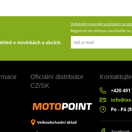
Odběrem novinek souhlasím se zas
Registrací do eshopu souhlasíte se
přehled o novinkách a akcích.
ormace
Oficiální distributor
Kontaktujte
CZ/SK
+420 491
info@ixs
Po - Pá (8
Velkoobchodní sklad
Facebook