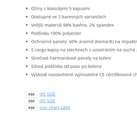
Džíny s klasickými 5 kapsami
Dostupné ve 3 barevných variantách
Vnější materiál 98% bavlna, 2% spandex
Podšívka 100% polyester
Ochranné panely: 60% aramid (Kevlar®) na impaktn
2 cargo kapsy na stechnech s uzavíráním na suché 
Strečové harmonikové panely na koleni
Síťová podšívka od pasu po kolena
Výškově nastavitelné vyjímatelné CE certifikované ch
iXS SIZE
PDF
iXS SIZE
PDF
size chart GMS
PDF