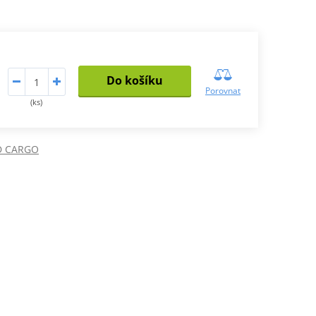
Do košíku
Porovnat
(ks)
D CARGO