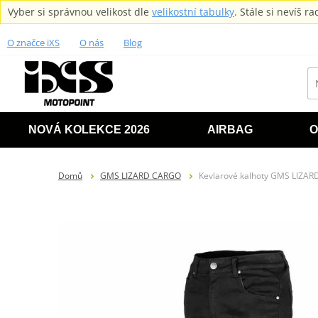
Vyber si správnou velikost dle
velikostní tabulky
. Stále si nevíš 
O značce iXS
O nás
Blog
NOVÁ KOLEKCE 2026
AIRBAG
O
Domů
GMS LIZARD CARGO
Kevlarové kalhoty GMS LIZA