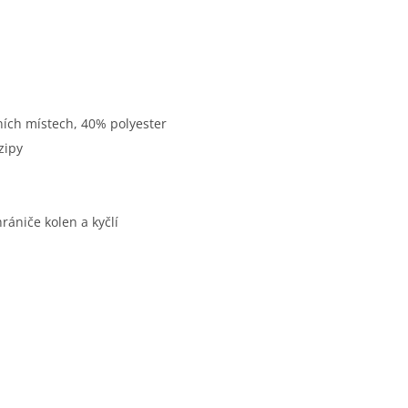
ích místech, 40% polyester
zipy
rániče kolen a kyčlí