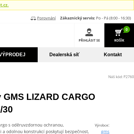
.cz.
Porovnání
Zákaznický servis:
Po - Pá (8:00 - 16:30)
0
PŘIHLÁSIT SE
KOŠÍK
VÝPRODEJ
Dealerská síť
Kontakt
Náš kód:
P2760
ty GMS LIZARD CARGO
/30
argo s oděruvzdornou ochranou,
:
Výrobce
 a odolnou konstrukcí poskytují bezpečnost,
gms