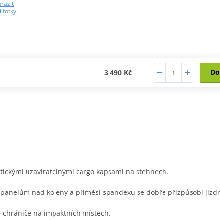
razit
í fotky
Do
3 490 Kč
ktickými uzavíratelnými cargo kapsami na stehnech.
panelům nad koleny a příměsi spandexu se dobře přizpůsobí jízdní
né chrániče na impaktních místech.