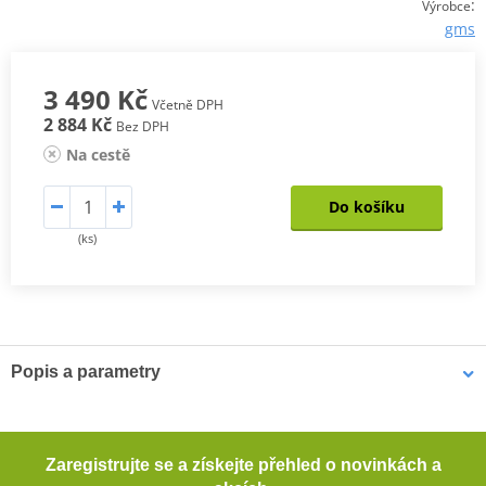
:
Výrobce
gms
3 490 Kč
Včetně DPH
2 884 Kč
Bez DPH
Na cestě
Do košíku
(ks)
Popis a parametry
Motocyklové kalhoty GMS LIZARD CARGO
Pohodlné kalhoty z džínoviny s příměsí elastanu s praktickými
Zaregistrujte se a získejte přehled o novinkách a
uzavíratelnými cargo kapsami na stehnech.