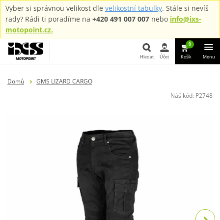
Vyber si správnou velikost dle
velikostní tabulky
. Stále si nevíš
rady? Rádi ti poradíme na
+420 491 007 007
nebo
info@ixs-
motopoint.cz.
0
Hledat
Účet
Košík
Menu
Hledat
Domů
GMS LIZARD CARGO
Náš kód:
P2748