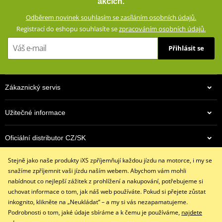
akcích.
Odběrem novinek souhlasím se zasíláním osobních údajů.
Kalhoty skvěle padnou, díky elastickým harmonikovým panelům
nad koleny a příměsi spandexu se dobře přizpůsobí jízdní pozici
Registrací do eshopu souhlasíte se
zpracováním osobních údajů.
na motocyklu a neomezují pohodlí jezdce.
Přihlásit se
Bezpečnost zajišťují panely z kevlaru a CE certifikované chrániče
na impaktních místech.
Zákaznický servis
Džíny s klasickými 5 kapsami
Dostupné ve 3 barevných variantách
Užitečné informace
Vnější materiál 98% bavlna, 2% spandex
Podšívka 100% polyester
Oficiální distributor CZ/SK
Ochranné panely: 60% aramid (Kevlar®) na impaktních
místech, 40% polyester
Stejně jako naše produkty iXS zpříjemňují každou jízdu na motorce, i my se
Kontaktujte nás
2 cargo kapsy na stechnech s uzavíráním na suché zipy
snažíme zpříjemnit vaši jízdu naším webem. Abychom vám mohli
+420 491 007 007
nabídnout co nejlepší zážitek z prohlížení a nakupování, potřebujeme si
Strečové harmonikové panely na koleni
info@ixs-motopoint.cz
uchovat informace o tom, jak náš web používáte. Pokud si přejete zůstat
Síťová podšívka od pasu po kolena
Po - Pá (8:00 - 16:30)
inkognito, klikněte na „Neukládat“ – a my si vás nezapamatujeme.
Výškově nastavitelné vyjímatelné CE certifikované chrániče
Podrobnosti o tom, jaké údaje sbíráme a k čemu je používáme,
najdete
kolen a kyčlí